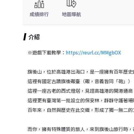
成績排行
地圖導航
介紹
※遊戲下載教學：
https://reurl.cc/MMgbOX
旗後山，位於高雄港出海口，是一座擁有百年歷史
這裡有國定古蹟旗後礮臺（礮，音義皆同「砲」）
這裡一座古老的西式燈塔，見證高雄港的開港通商
這裡更有臺灣第一批設立的保安林，靜靜守護著珊
百年來，自然與歷史在此交織，形成了獨一無二的
而你，擁有特殊體質的旅人，來到旗後山旅行時，