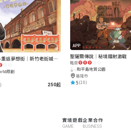
APP
聖薩爾傳說｜秘境鐳射激戰
湖口老街-重返夢想街｜新竹老街城市解謎
難度
和平島地質公園
orld原創
基隆市
5
(10)
)
250起
，讓行程多一些有趣的元素，還蠻不錯的
實境遊戲
企業合作
GAME
BUSINESS