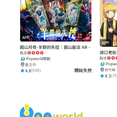
★★★★★
2026-02-20 17:51:36
好玩
chiachin Chien (放輕鬆)
APP
★★★★★
2026-02-14 17:12:21
APP
圓山月夜-羊群的失控｜圓山飯店 ARG實境解謎遊戲
好玩，刺激
難度
難度
Popworld原創
Popw
臺北市
新竹縣
4.8
(569)
開始失控
jenny shen
4.5
(75
★★★★★
2026-02-03 17:17:46
健行賞景順便玩遊戲，還可以增加小見聞
emily huang
★★★★★
2026-02-03 16:24:26