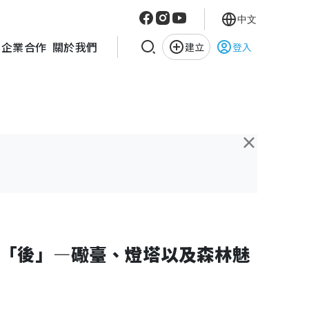
中文
企業合作
關於我們
建立
登入
×
「後」—礮臺、燈塔以及森林魅