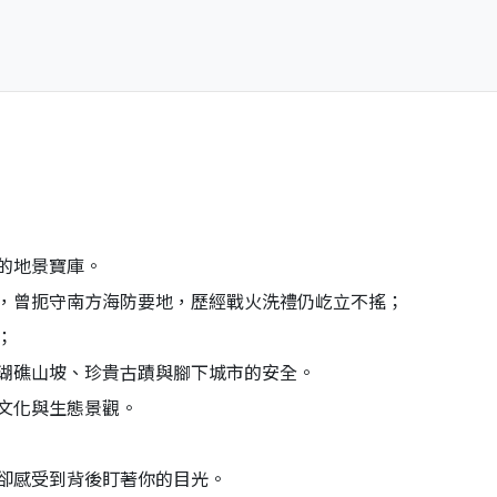
的地景寶庫。
，曾扼守南方海防要地，歷經戰火洗禮仍屹立不搖；
；
瑚礁山坡、珍貴古蹟與腳下城市的安全。
文化與生態景觀。
卻感受到背後盯著你的目光。