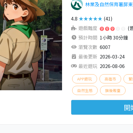
林業及自然保育署屏東
4.8
★★★★★
(41)
遊戲難度
(
預計時間
1小時 30分鐘
瀏覽次數
6007
最後更新
2026-03-24
最近遊玩
2026-08-06
APP遊玩
高雄市
繁
自然生態
旗後礮臺
開