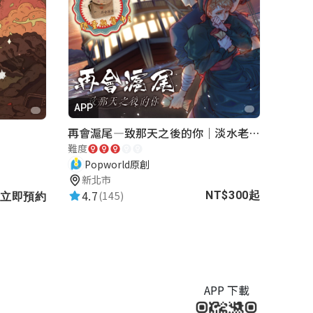
APP
再會滬尾—致那天之後的你｜淡水老街實境遊戲｜實體遊戲盒
難度
Popworld原創
新北市
4.7
(145)
NT$300起
立即預約
APP 下載