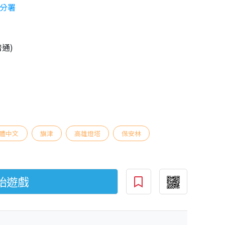
分署
普通)
體中文
旗津
高雄燈塔
保安林
始遊戲