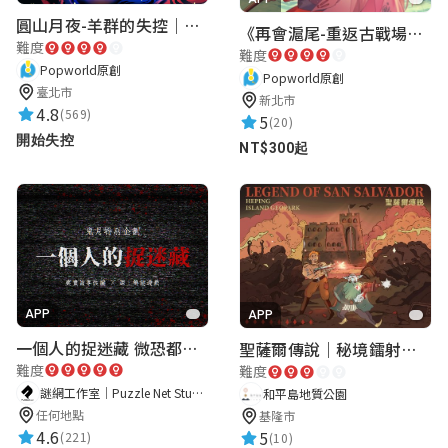
圓山月夜-羊群的失控｜圓山飯店 ARG實境解謎遊戲
《再會滬尾-重返古戰場》｜淡水老街實境遊戲｜實體遊戲盒
難度
難度
Popworld原創
Popworld原創
臺北市
新北市
4.8
(569)
5
(20)
開始失控
NT$300起
APP
APP
一個人的捉迷藏 微恐都市傳說
聖薩爾傳說｜秘境鐳射激戰
難度
難度
謎網工作室｜Puzzle Net Studio
和平島地質公園
任何地點
基隆市
4.6
5
(221)
(10)