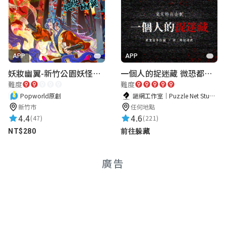
APP
APP
妖妝幽翼-新竹公園妖怪懸疑事件
一個人的捉迷藏 微恐都市傳說
難度
難度
Popworld原創
謎網工作室｜Puzzle Net Studio
新竹市
任何地點
4.4
4.6
(47)
(221)
NT$280
前往躲藏
廣告