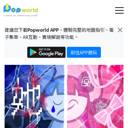
×
建議您下載
Popworld APP
，體驗完整的地圖指引、電
子集章、AR互動、實境解謎等功能。
前往APP遊玩