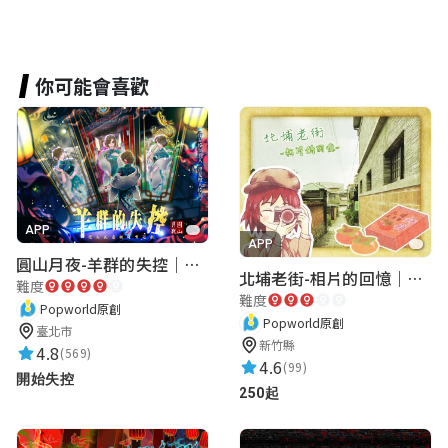
你可能會喜歡
APP
APP
圓山月夜-羊群的失控｜圓山飯店 ARG實境解謎遊戲
北埔老街-相片的回憶｜新竹老街城市解謎
難度
難度
Popworld原創
Popworld原創
臺北市
新竹縣
4.8
(569)
4.6
(99)
開始失控
250起