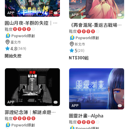
APP
APP
圓山月夜-羊群的失控｜圓山飯店 ARG實境解謎遊戲
《再會滬尾-重返古戰場》｜淡水老街實境遊戲｜實體遊戲盒
難度
難度
Popworld原創
Popworld原創
臺北市
新北市
4.8
(569)
5
(20)
開始失控
NT$300起
APP
APP
罪證紀念簿｜解謎桌遊｜警匪偵訊｜室內遊戲
圖靈計畫--Alpha
難度
難度
Popworld原創
Popworld原創