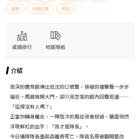
靈異
校園巡禮
懸疑
成績排行
地圖導航
介紹
夜深的體育館傳出低沈的口號聲，操槍的撞擊聲一步步
逼近。周晨推開大門，卻只見空蕩的館內回聲迴盪——
「這裡沒有人嗎？」
正當你轉身離去，一陣陰冷的風從背後掠過，牆面悄然
浮現鮮紅的血字：「我才是隊長」。
今日儀隊隊長墨粼森離奇死亡。隊員名冊被翻開竄改