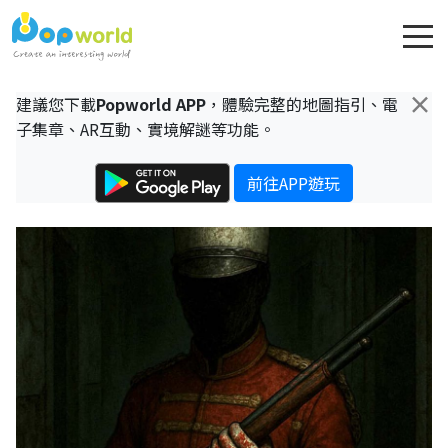
×
建議您下載
Popworld APP
，體驗完整的地圖指引、電
子集章、AR互動、實境解謎等功能。
前往APP遊玩