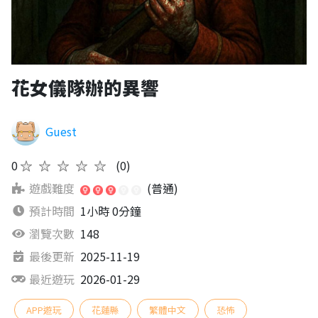
花女儀隊辦的異響
Guest
0
★★★★★
(0)
遊戲難度
(普通)
預計時間
1小時 0分鐘
瀏覽次數
148
最後更新
2025-11-19
最近遊玩
2026-01-29
APP遊玩
花蓮縣
繁體中文
恐怖