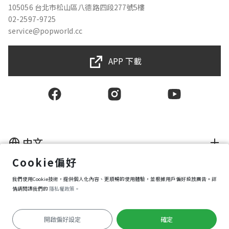
105056 台北市松山區八德路四段277號5樓
02-2597-9725
service@popworld.cc
APP 下載
中文
Cookie偏好
使用者授權合約
我們使用Cookie技術，提供個人化內容、更順暢的使用體驗，並根據用戶偏好投放廣告。詳
隱私權保護政策
資訊安全政策
情請閱讀我們的
隱私權政策。
購買條款
Cookie 偏好設定
開啟偏好設定
確定
Copyright © 2025 Popworld Inc. All Rights Reserved.
開始導覽