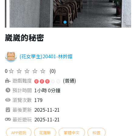
崴崴的秘密
(花女學生)20401-林妗嬛
0
★★★★★
(0)
遊戲難度
(普通)
預計時間
1小時 0分鐘
瀏覽次數
179
最後更新
2025-11-21
最近遊玩
2025-11-21
APP遊玩
花蓮縣
繁體中文
校園