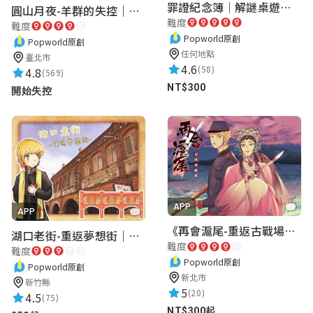
罪證紀念簿｜解謎桌遊｜警匪偵訊｜室內遊戲
圓山月夜-羊群的失控｜圓山飯店 ARG實境解謎遊戲
難度
難度
Popworld原創
Popworld原創
任何地點
臺北市
4.6
(58)
4.8
(569)
NT$300
開始失控
APP
APP
《再會滬尾-重返古戰場》｜淡水老街實境遊戲｜實體遊戲盒
湖口老街-重返夢想街｜新竹老街城市解謎
難度
難度
Popworld原創
Popworld原創
新北市
新竹縣
5
(20)
4.5
(75)
NT$300起