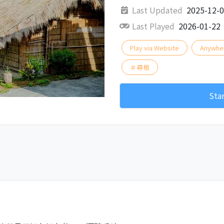
Last Updated
2025-12-
Last Played
2026-01-22
Play via Website
Anywhe
＃尋根
Sta