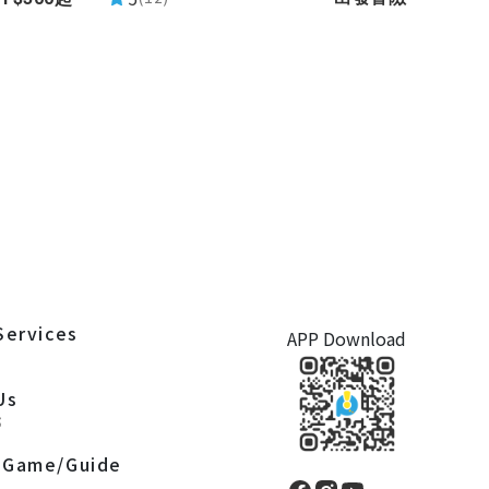
Services
APP Download
S
Us
S
 Game/Guide