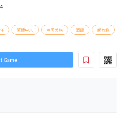
04
re
繁體中文
＃阿美族
酒釀
超有趣
rt Game