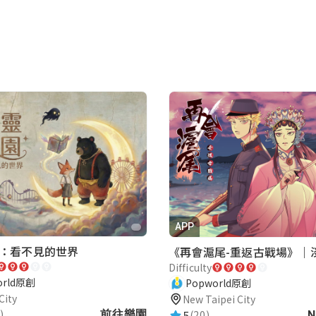
APP
：看不見的世界
Difficulty
orld原創
Popworld原創
City
New Taipei City
5
)
前往樂園
(20)
N