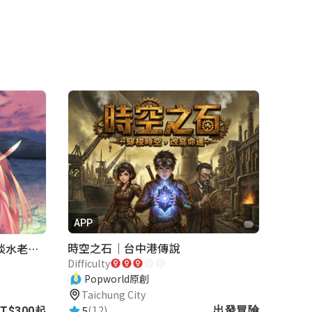
APP
時空之石｜台中港傳說
《再會滬尾-重返古戰場》｜淡水老街實境遊戲｜實體遊戲盒
Difficulty
Popworld原創
Taichung City
5
(12)
出發冒險
T$300起