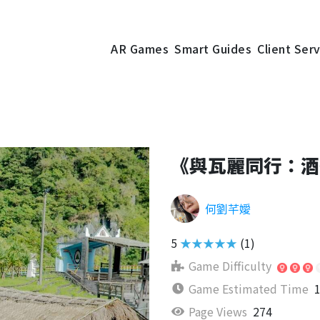
AR Games
Smart Guides
Client Ser
《與瓦麗同行：酒
何劉芊嬡
5
★★★★★
(1)
Game Difficulty
Game Estimated Time
1
Page Views
274