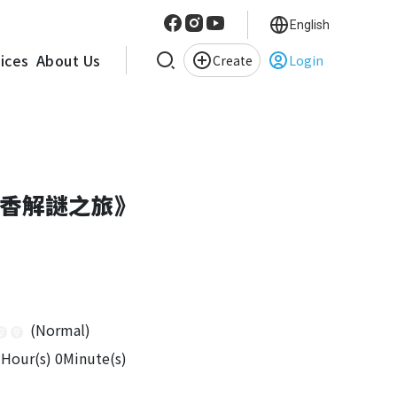
English
vices
About Us
Create
Login
香解謎之旅》
(Normal)
Hour(s) 0Minute(s)