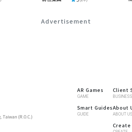
Advertisement
AR Games
Client 
GAME
BUSINES
Smart Guides
About 
GUIDE
ABOUT U
y, Taiwan (R.O.C.)
Create
CREATE