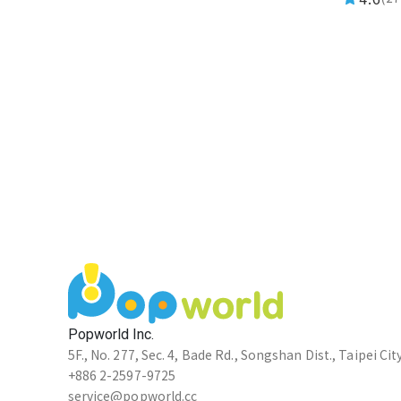
Popworld Inc.
5F., No. 277, Sec. 4, Bade Rd., Songshan Dist., Taipei Cit
+886 2-2597-9725
service@popworld.cc