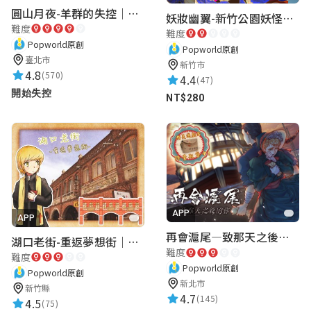
圓山月夜-羊群的失控｜圓山飯店 ARG實境解謎遊戲
妖妝幽翼-新竹公園妖怪懸疑事件
難度
難度
Popworld原創
Popworld原創
臺北市
新竹市
4.8
(570)
4.4
(47)
開始失控
NT$280
APP
APP
再會滬尾—致那天之後的你｜淡水老街實境遊戲｜實體遊戲盒
湖口老街-重返夢想街｜新竹老街城市解謎
難度
難度
Popworld原創
Popworld原創
新北市
新竹縣
4.7
(145)
4.5
(75)