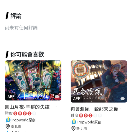
評論
尚未有任何評論
你可能會喜歡
APP
APP
圓山月夜-羊群的失控｜圓山飯店 ARG實境解謎遊戲
再會滬尾—致那天之後的你｜淡水老街實境遊戲｜實體遊戲盒
難度
難度
Popworld原創
Popworld原創
臺北市
新北市