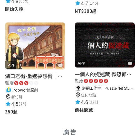
4.8
(569)
4.7
(145)
開始失控
NT$300起
APP
APP
一個人的捉迷藏 微恐都市傳說
湖口老街-重返夢想街｜新竹老街城市解謎
難度
難度
謎網工作室｜Puzzle Net Studio
Popworld原創
任何地點
新竹縣
4.6
(221)
4.5
(75)
前往躲藏
250起
廣告