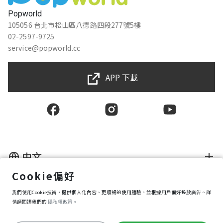
Popworld
105056 台北市松山區八德路四段277號5樓
02-2597-9725
service@popworld.cc
APP 下載
中文
Cookie偏好
使用者授權合約
我們使用Cookie技術，提供個人化內容、更順暢的使用體驗，並根據用戶偏好投放廣告。詳
隱私權保護政策
資訊安全政策
情請閱讀我們的
隱私權政策。
購買條款
Cookie 偏好設定