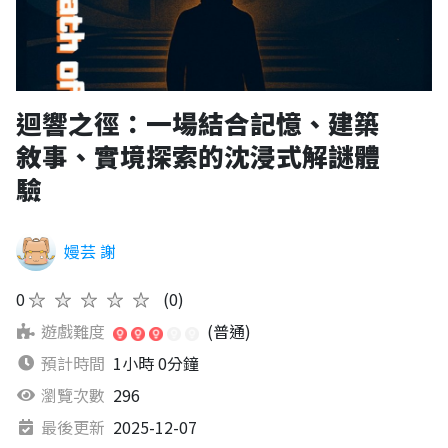
迴響之徑：一場結合記憶、建築
敘事、實境探索的沈浸式解謎體
驗
嫚芸 謝
0
★★★★★
(0)
遊戲難度
(普通)
預計時間
1小時 0分鐘
瀏覽次數
296
最後更新
2025-12-07