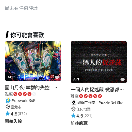
尚未有任何評論
你可能會喜歡
APP
APP
圓山月夜-羊群的失控｜圓山飯店 ARG實境解謎遊戲
一個人的捉迷藏 微恐都市傳說
難度
難度
Popworld原創
謎網工作室｜Puzzle Net Studio
臺北市
任何地點
4.8
(570)
4.6
(221)
開始失控
前往躲藏