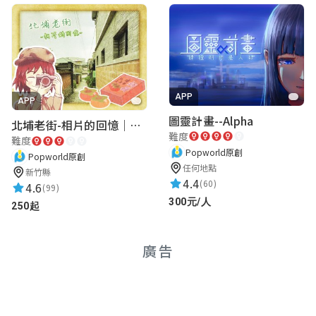
APP
APP
圖靈計畫--Alpha
北埔老街-相片的回憶｜新竹老街城市解謎
難度
難度
Popworld原創
Popworld原創
任何地點
新竹縣
4.4
(60)
4.6
(99)
300元/人
250起
廣告