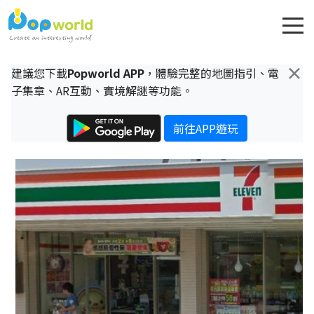
×
建議您下載
Popworld APP
，體驗完整的地圖指引、電
子集章、AR互動、實境解謎等功能。
前往APP遊玩