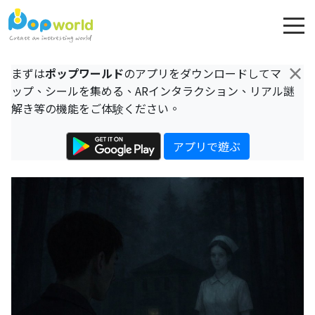
×
まずは
ポップワールド
のアプリをダウンロードしてマ
ップ、シールを集める、ARインタラクション、リアル謎
解き等の機能をご体験ください。
アプリで遊ぶ