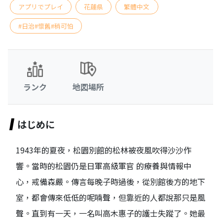
アプリでプレイ
花蓮県
繁體中文
#日治#懷舊#稍可怕
ランク
地図場所
はじめに
1943年的夏夜，松園別館的松林被夜風吹得沙沙作
響。當時的松園仍是日軍高級軍官 的療養與情報中
心，戒備森嚴。傳言每晚子時過後，從別館後方的地下
室，都會傳來低低的呢喃聲，但靠近的人都說那只是風
聲。直到有一天，一名叫高木惠子的護士失蹤了。她最