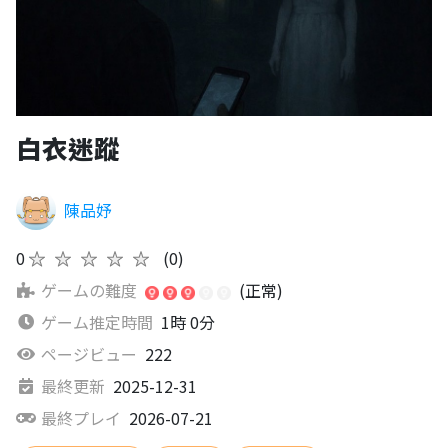
白衣迷蹤
陳品妤
0
★★★★★
(0)
ゲームの難度
(正常)
ゲーム推定時間
1時 0分
ページビュー
222
最終更新
2025-12-31
最終プレイ
2026-07-21