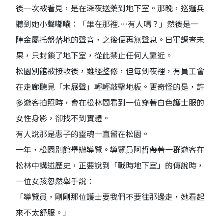
後一次被看見，是在深夜送藥到地下室。那晚，巡邏兵
聽到她小聲嘟囔：「誰在那裡.⋯有人嗎？」然後是一
陣金屬托盤落地的聲音，之後便再無聲息。日軍調查未
果，只封鎖了地下室，從此禁止任何人靠近。
松園別館被接收後，雖經整修，但每到夜裡，有員工會
在走廊聽見「木屐聲」輕輕敲擊地板。更奇怪的是，許
多遊客拍照時，會在松林間看到一位穿著白色護士服的
女性身影，卻找不到實體。
有人說那是惠子的靈魂一直留在松園。
一年，松園別館舉辦導覽。導覽員阿哲帶著一群遊客在
松林中講述歷史，正要說到「戰時地下室」的傳說時，
一位女孩忽然舉手說：
「導覽員，剛剛那位護士要我們不要往那邊走，她看起
來不太舒服。」