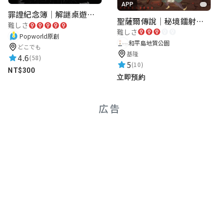
APP
罪證紀念簿｜解謎桌遊｜警匪偵訊｜室內遊戲
聖薩爾傳說｜秘境鐳射激戰
難しさ
難しさ
Popworld原創
和平島地質公園
どこでも
基隆
4.6
(58)
5
(10)
NT$300
立即預約
広告