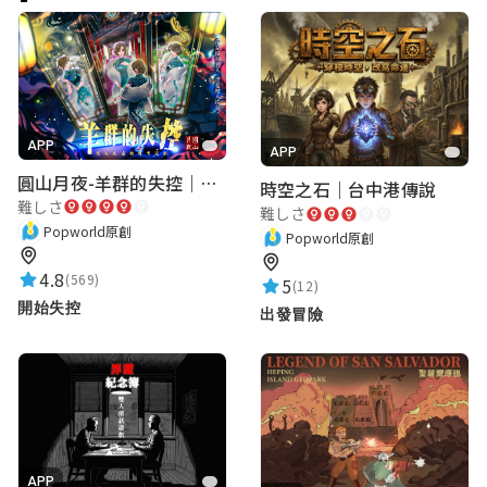
APP
APP
圓山月夜-羊群的失控｜圓山飯店 ARG實境解謎遊戲
時空之石｜台中港傳說
難しさ
難しさ
Popworld原創
Popworld原創
4.8
(569)
5
(12)
開始失控
出發冒險
APP