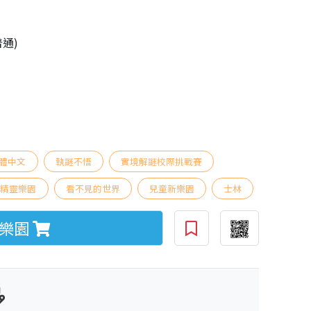
普通)
體中文
執謎不悟
實境解謎校際挑戰賽
精靈樂園
看不見的世界
兒童新樂園
士林
樂園