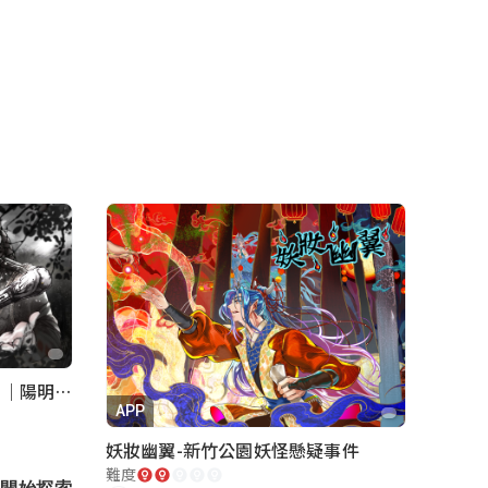
《巡行者》軍事碉堡神秘探索｜陽明書屋實境遊戲
APP
妖妝幽翼-新竹公園妖怪懸疑事件
難度