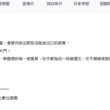
靈樂園
宣傳片
採訪影片
分享序號
回饋
靈，會替你說出那些沒能說出口的感覺。
大門。
—樂園裡的每一道風景，似乎都指向一段被遺忘、也不願被提起
******
化數位遊戲