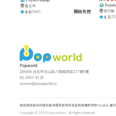
Popw
臺北市
新竹縣
4.8
(569)
開始失控
Candy C
4.5
(75
★★★★★
2026-06-28 14:08:59
動線不順、故事讚，喜歡最後一關
紹國 何
★★★★★
2026-05-22 16:57:39
Popworld
105056 台北市松山區八德路四段277號5樓
02-2597-9725
Nick
service@popworld.cc
★★★★★
2026-04-29 11:35:59
使用者授權合約
隱私權保護政策
資訊安全政策
購買條款
Cookie 偏
Joyce恩禧
Copyright © 2025 Popworld Inc. All Rights Reserved.