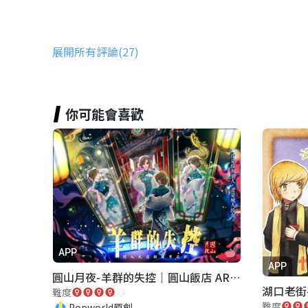
紀紀亦
展開所有評論(27)
★★★★★
2026-04-10 15:33:11
好玩
你可能會喜歡
紙
★★★★★
2025-12-27 17:53:42
1分半能不能改成三分鐘啊
I Po Ho
APP
★★★★★
2026-08-01 17:25:07
APP
圓山月夜-羊群的失控｜圓山飯店 ARG實境解謎遊戲
動線對在大太陽底下體力條有限的上班族
難度
難度
Popworld原創