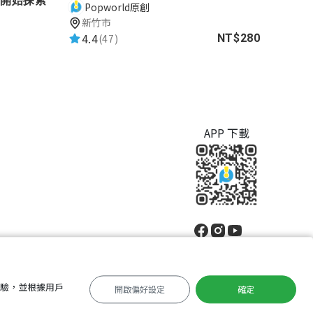
開始探索
Popworld原創
新竹市
4.4
(47)
NT$280
APP 下載
體驗，並根據用戶
開啟偏好設定
確定
中文