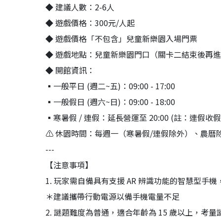
◆ 建議人數：2-6人
◆ 遊戲價格：300元/人起
◆ 遊戲價格「不包含」兒童新樂園入場門票
◆ 遊戲地點：兒童新樂園門口（關卡二結束後再
◆ 開館資訊：
▪️一般平日 (週二~五)：09:00 - 17:00
▪️一般假日 (週六~日)：09:00 - 18:00
▪️寒暑假 / 連假：延長營運至 20:00 (註：連假收假日
⚠️ 休園時間：每週一（寒暑假/連假除外）、農曆
---
【注意事項】
1. 玩家需自備具有支援 AR 辨識功能的智慧型手
＊建議攜帶行動電源以備手機電量不足
2. 謎題難度為普通，適合年齡為 15 歲以上，考