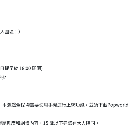
進入園區！）
提早於 18:00 閉園)
除夕
機，本遊戲全程均需要使用手機運行上網功能，並須下載Popworld
量謎題難度和劇情內容，15 歲以下建議有大人陪同。