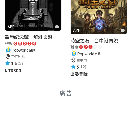
APP
APP
罪證紀念簿｜解謎桌遊｜警匪偵訊｜室內遊戲
時空之石｜台中港傳說
難度
難度
Popworld原創
Popworld原創
任何地點
臺中市
4.6
(58)
5
(12)
NT$300
出發冒險
廣告