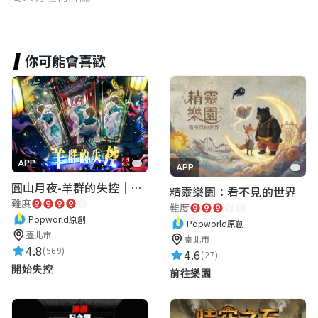
你可能會喜歡
APP
APP
圓山月夜-羊群的失控｜圓山飯店 ARG實境解謎遊戲
精靈樂園：看不見的世界
難度
難度
Popworld原創
Popworld原創
臺北市
臺北市
4.8
(569)
4.6
(27)
開始失控
前往樂園