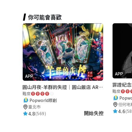
你可能會喜歡
APP
APP
圓山月夜-羊群的失控｜圓山飯店 ARG實境解謎遊戲
難度
難度
Popw
Popworld原創
任何地
臺北市
4.6
(58
4.8
(569)
開始失控