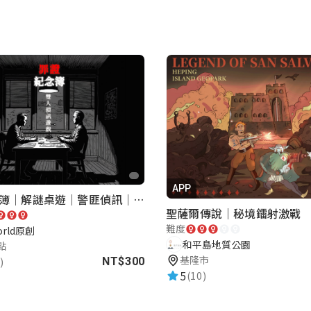
APP
罪證紀念簿｜解謎桌遊｜警匪偵訊｜室內遊戲
聖薩爾傳說｜秘境鐳射激戰
難度
orld原創
和平島地質公園
點
基隆市
)
NT$300
5
(10)