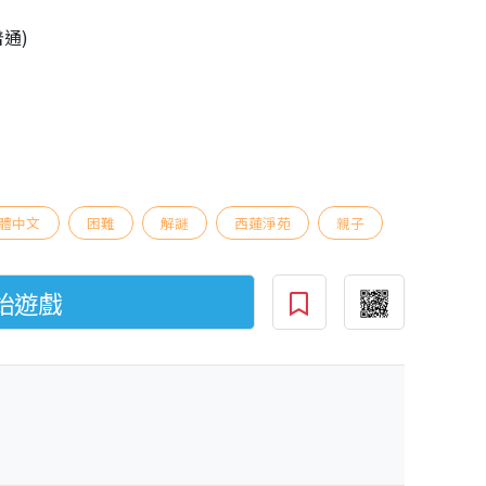
普通)
體中文
困難
解謎
西蓮淨苑
親子
始遊戲