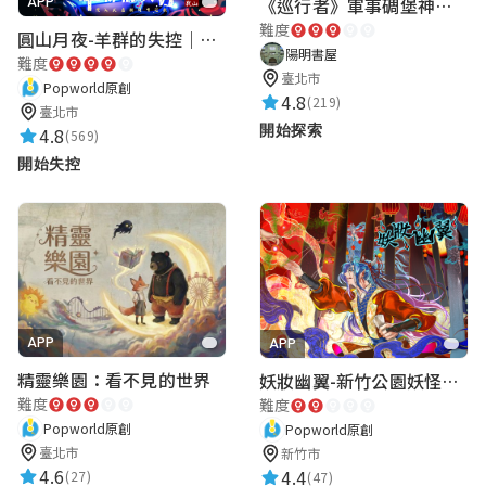
《巡行者》軍事碉堡神秘探索｜陽明書屋實境遊戲
APP
難度
圓山月夜-羊群的失控｜圓山飯店 ARG實境解謎遊戲
陽明書屋
難度
臺北市
Popworld原創
4.8
(219)
臺北市
開始探索
4.8
(569)
開始失控
APP
APP
精靈樂園：看不見的世界
妖妝幽翼-新竹公園妖怪懸疑事件
難度
難度
Popworld原創
Popworld原創
臺北市
新竹市
4.6
4.4
(27)
(47)