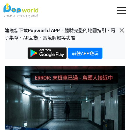
×
建議您下載
Popworld APP
，體驗完整的地圖指引、電
子集章、AR互動、實境解謎等功能。
前往APP遊玩