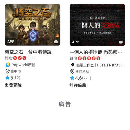
APP
APP
時空之石｜台中港傳說
一個人的捉迷藏 微恐都市傳說
難度
難度
Popworld原創
謎網工作室｜Puzzle Net Studio
臺中市
任何地點
5
4.6
(12)
(221)
出發冒險
前往躲藏
廣告