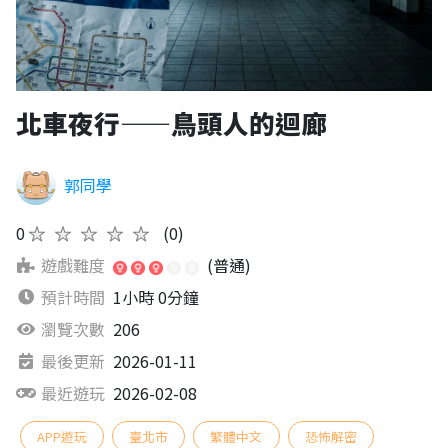
北車夜行——鳥頭人的迴廊
郭同學
0
★★★★★
(0)
遊戲難度
(普通)
預計時間
1小時 0分鐘
瀏覽次數
206
最後更新
2026-01-11
最近遊玩
2026-02-08
APP遊玩
臺北市
繁體中文
恐怖解密