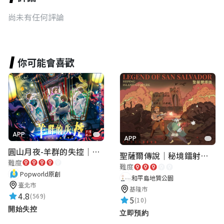
尚未有任何評論
你可能會喜歡
APP
APP
圓山月夜-羊群的失控｜圓山飯店 ARG實境解謎遊戲
聖薩爾傳說｜秘境鐳射激戰
難度
難度
Popworld原創
和平島地質公園
臺北市
基隆市
4.8
(569)
5
(10)
開始失控
立即預約