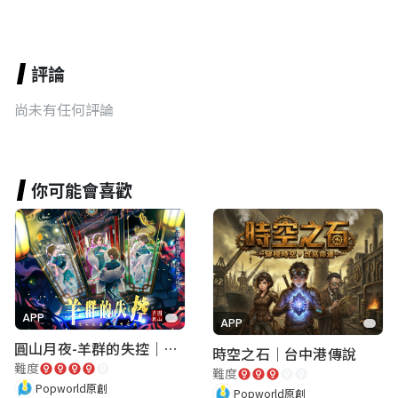
評論
尚未有任何評論
你可能會喜歡
APP
APP
圓山月夜-羊群的失控｜圓山飯店 ARG實境解謎遊戲
時空之石｜台中港傳說
難度
難度
Popworld原創
Popworld原創