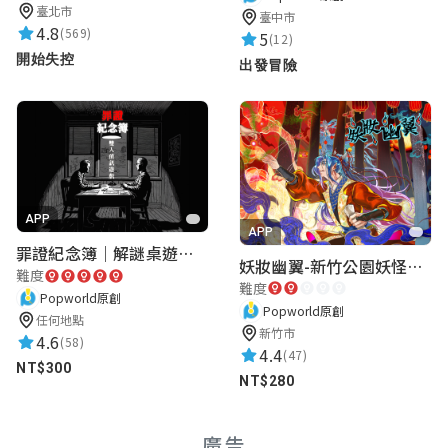
臺北市
臺中市
4.8
(569)
5
(12)
開始失控
出發冒險
APP
APP
罪證紀念簿｜解謎桌遊｜警匪偵訊｜室內遊戲
妖妝幽翼-新竹公園妖怪懸疑事件
難度
難度
Popworld原創
Popworld原創
任何地點
新竹市
4.6
(58)
4.4
(47)
NT$300
NT$280
廣告