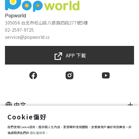
Popworld
105056 台北市松山區八德路四段277號5樓
02-2597-9725
service@popworld.cc
APP 下載
中文
Cookie偏好
使用者授權合約
我們使用Cookie技術，提供個人化內容、更順暢的使用體驗，並根據用戶偏好投放廣告。詳
隱私權保護政策
資訊安全政策
情請閱讀我們的
隱私權政策。
購買條款