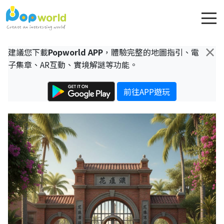
×
建議您下載
Popworld APP
，體驗完整的地圖指引、電
子集章、AR互動、實境解謎等功能。
前往APP遊玩