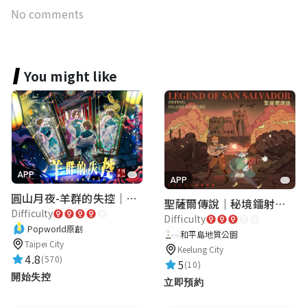
No comments
You might like
APP
APP
圓山月夜-羊群的失控｜圓山飯店 ARG實境解謎遊戲
聖薩爾傳說｜秘境鐳射激戰
Difficulty
Difficulty
Popworld原創
和平島地質公園
Taipei City
Keelung City
4.8
(570)
5
(10)
開始失控
立即預約