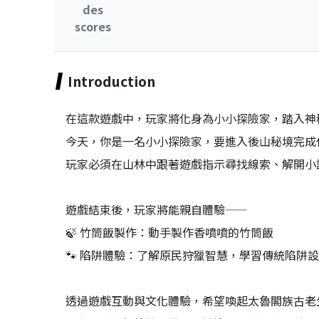
des
scores
Introduction
在這款遊戲中，玩家將化身為小小探險家，踏入神
今天，你是一名小小探險家，要進入後山秘境完成
玩家必須在山林中跟著遊戲指示尋找線索、解開小
遊戲結束後，玩家將能親自體驗——
🍃 竹筒飯製作：動手製作香噴噴的竹筒飯
🐾 陷阱體驗：了解原民狩獵智慧，學習傳統陷阱
透過遊戲互動與文化體驗，希望喚起太魯閣族古老