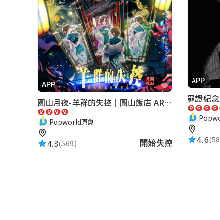
APP
APP
圓山月夜-羊群的失控｜圓山飯店 ARG實境解謎遊戲
Popw
Popworld原創
4.6
(58
4.8
(569)
開始失控