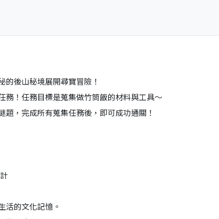
秘的後山秘境展開尋寶冒險！
任務！任務目標是蒐集做竹筒飯的材料與工具～
謎題，完成所有蒐集任務後，即可成功通關！
設計
生活的文化記憶。