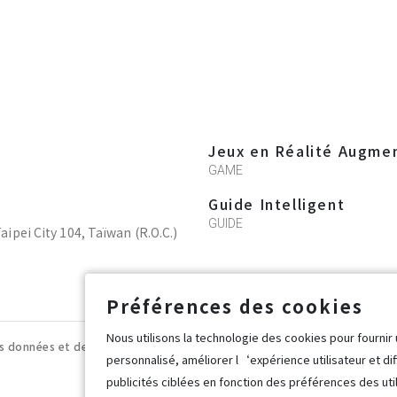
Jeux en Réalité Augme
GAME
Guide Intelligent
GUIDE
Taipei City 104, Taïwan (R.O.C.)
Préférences des cookies
Nous utilisons la technologie des cookies pour fournir
s données et de la vie
Politique de sécurité de
Conditio
personnalisé, améliorer l‘expérience utilisateur et di
l’information
Popworl
publicités ciblées en fonction des préférences des uti