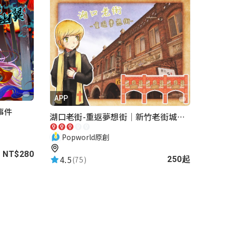
APP
事件
湖口老街-重返夢想街｜新竹老街城市解謎
Popworld原創
NT$280
4.5
(75)
250起