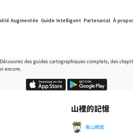
alité Augmentée
Guide Intelligent
Partenariat
À propo
 Découvrez des guides cartographiques complets, des chapitr
us encore.
山裡的記憶
後山蕨起