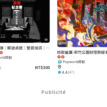
APP
罪證紀念簿｜解謎桌遊｜警匪偵訊｜室內遊戲
妖妝幽翼-新竹公園妖怪懸疑
orld原創
Popworld原創
)
NT$300
4.4
(47)
Publicité