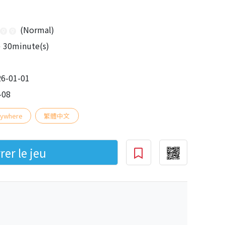
(Normal)
) 30minute(s)
6-01-01
-08
nywhere
繁體中文
er le jeu