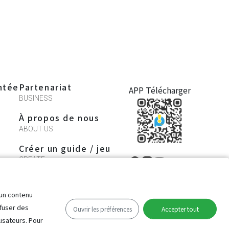
ntée
Partenariat
APP Télécharger
BUSINESS
À propos de nous
ABOUT US
Créer un guide / jeu
CREATE
 un contenu
ns d’achat de
Préférences des
ffuser des
d
cookies
Ouvrir les préférences
Accepter tout
Français
lisateurs. Pour