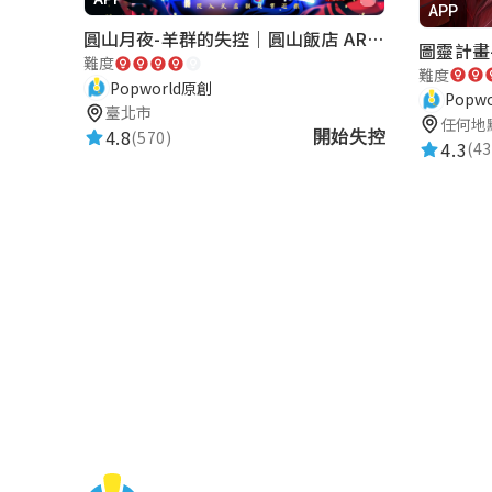
APP
圓山月夜-羊群的失控｜圓山飯店 ARG實境解謎遊戲
圖靈計畫-
難度
難度
Popworld原創
Popw
臺北市
任何地
4.8
(570)
開始失控
4.3
(43