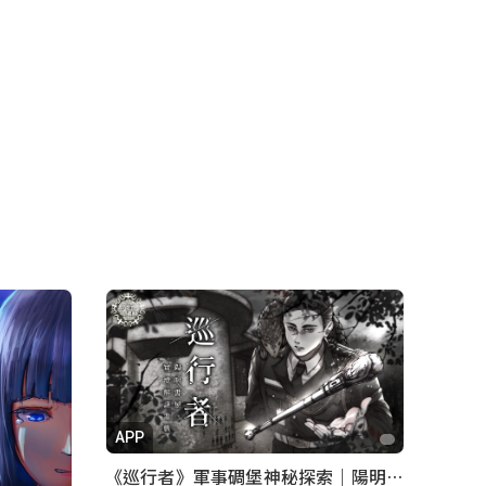
APP
《巡行者》軍事碉堡神秘探索｜陽明書屋實境遊戲