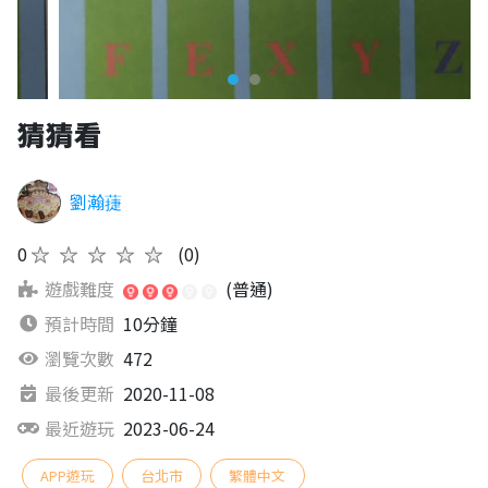
猜猜看
劉瀚蓵
0
★★★★★
(0)
遊戲難度
(普通)
預計時間
10分鐘
瀏覽次數
472
最後更新
2020-11-08
最近遊玩
2023-06-24
APP遊玩
台北市
繁體中文