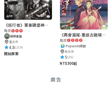
APP
《巡行者》軍事碉堡神秘探索｜陽明書屋實境遊戲
APP
難度
《再會滬尾-重返古戰場》｜淡水老街實境遊戲｜實體遊戲盒
陽明書屋
難度
臺北市
Popworld原創
4.8
(219)
新北市
開始探索
5
(20)
NT$300起
廣告