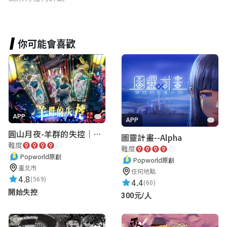
你可能會喜歡
APP
APP
圓山月夜-羊群的失控｜圓山飯店 ARG實境解謎遊戲
圖靈計畫--Alpha
難度
難度
Popworld原創
Popworld原創
臺北市
任何地點
4.8
(569)
4.4
(60)
開始失控
300元/人