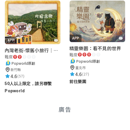
APP
APP
精靈樂園：看不見的世界
內灣老街-懷舊小旅行｜新竹老街城市解謎
難度
難度
Popworld原創
Popworld原創
臺北市
新竹縣
4.6
(27)
4.6
(57)
前往樂園
50人以上限定，請另聯繫
Popworld
廣告