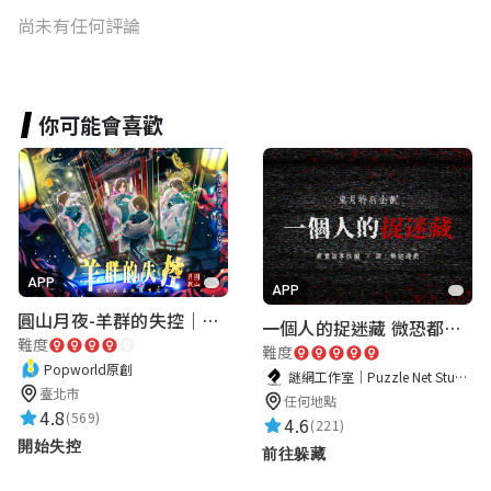
尚未有任何評論
你可能會喜歡
APP
APP
圓山月夜-羊群的失控｜圓山飯店 ARG實境解謎遊戲
一個人的捉迷藏 微恐都市傳說
難度
難度
Popworld原創
謎網工作室｜Puzzle Net Studio
臺北市
任何地點
4.8
(569)
4.6
(221)
開始失控
前往躲藏