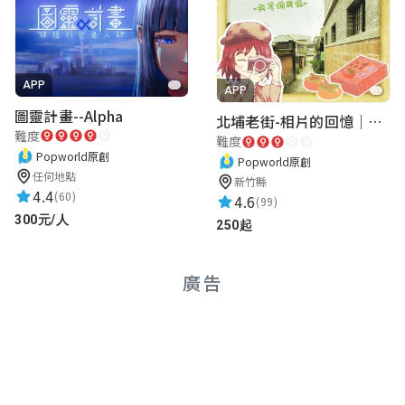
APP
APP
圖靈計畫--Alpha
北埔老街-相片的回憶｜新竹老街城市解謎
難度
難度
Popworld原創
Popworld原創
任何地點
新竹縣
4.4
(60)
4.6
(99)
300元/人
250起
廣告