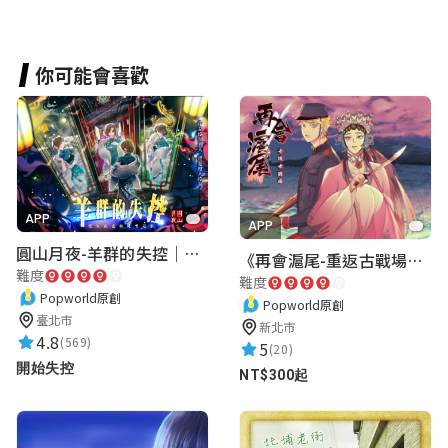
你可能會喜歡
APP
APP
圓山月夜-羊群的失控｜圓山飯店 ARG實境解謎遊戲
《再會滬尾-重返古戰場》｜淡水老街實境遊戲｜實體遊戲盒
難度
難度
Popworld原創
Popworld原創
臺北市
新北市
4.8
(569)
5
(20)
開始失控
NT$300起