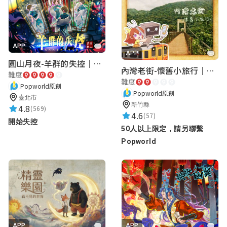
APP
APP
圓山月夜-羊群的失控｜圓山飯店 ARG實境解謎遊戲
內灣老街-懷舊小旅行｜新竹老街城市解謎
難度
難度
Popworld原創
Popworld原創
臺北市
新竹縣
4.8
(569)
4.6
(57)
開始失控
50人以上限定，請另聯繫
Popworld
APP
APP