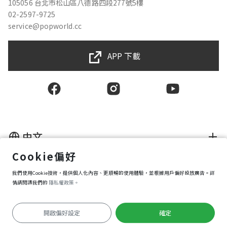
105056 台北市松山區八德路四段277號5樓
02-2597-9725
service@popworld.cc
APP 下載
中文
Cookie偏好
使用者授權合約
我們使用Cookie技術，提供個人化內容、更順暢的使用體驗，並根據用戶偏好投放廣告。詳
隱私權保護政策
資訊安全政策
情請閱讀我們的
隱私權政策。
購買條款
Cookie 偏好設定
開啟偏好設定
確定
Copyright © 2025 Popworld Inc. All Rights Reserved.
開始遊戲