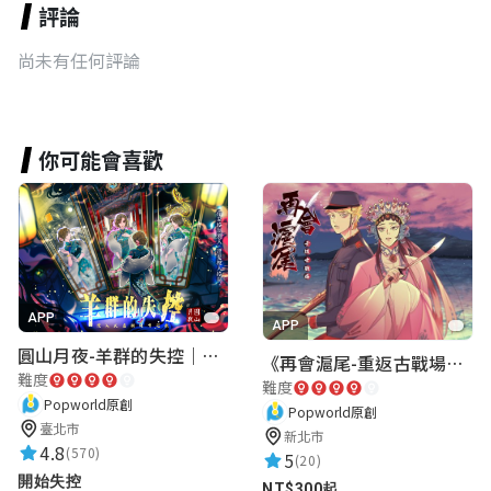
評論
尚未有任何評論
你可能會喜歡
APP
APP
圓山月夜-羊群的失控｜圓山飯店 ARG實境解謎遊戲
《再會滬尾-重返古戰場》｜淡水老街實境遊戲｜實體遊戲盒
難度
難度
Popworld原創
Popworld原創
臺北市
新北市
4.8
(570)
5
(20)
開始失控
NT$300起