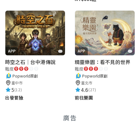
APP
APP
時空之石｜台中港傳說
精靈樂園：看不見的世界
難度
難度
Popworld原創
Popworld原創
臺中市
臺北市
5
4.6
(12)
(27)
出發冒險
前往樂園
廣告