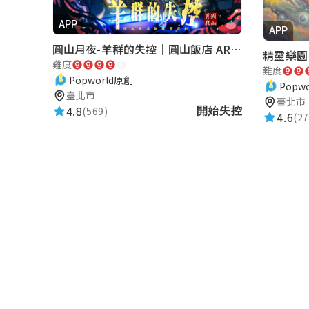
APP
APP
圓山月夜-羊群的失控｜圓山飯店 ARG實境解謎遊戲
精靈樂園
難度
難度
Popworld原創
Popw
臺北市
臺北市
4.8
(569)
開始失控
4.6
(27