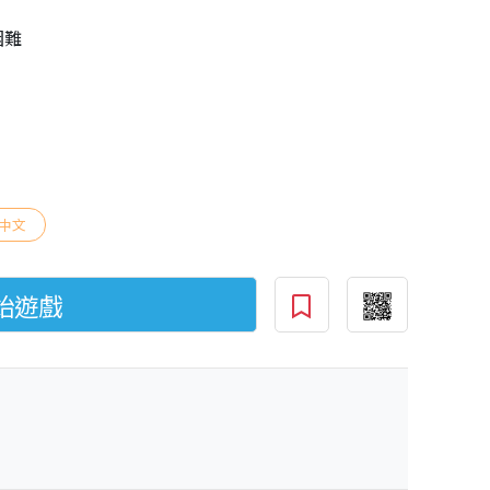
困難
中文
始遊戲