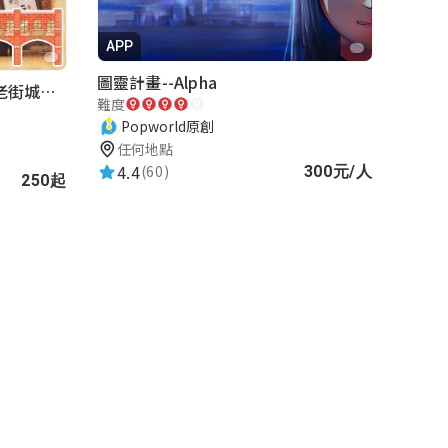
APP
圖靈計畫--Alpha
湖口老街-重返夢想街｜新竹老街城市解謎
難度
Popworld原創
任何地點
4.4
(60)
300元/人
250起