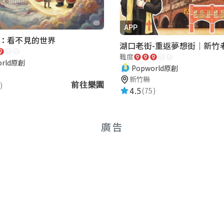
APP
：看不見的世界
難度
orld原創
Popworld原創
新竹縣
)
前往樂園
4.5
(75)
廣告