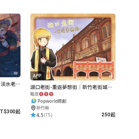
APP
再會滬尾—致那天之後的你｜淡水老街實境遊戲｜實體遊戲盒
湖口老街-重返夢想街｜新竹老街城市解謎
難度
Popworld原創
新竹縣
T$300起
4.5
(75)
250起