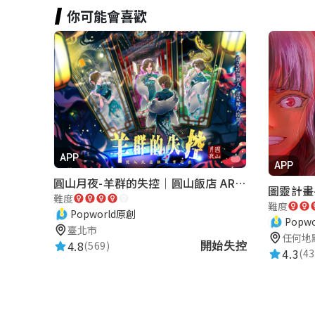
你可能會喜歡
APP
APP
圓山月夜-羊群的失控｜圓山飯店 ARG實境解謎遊戲
圖靈計畫-
難度
難度
Popworld原創
Popw
臺北市
任何地
4.8
(569)
開始失控
4.3
(43