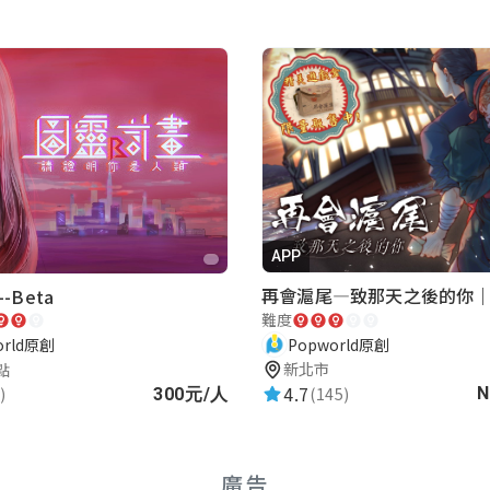
APP
-Beta
難度
Popworld原創
orld原創
新北市
點
4.7
(145)
)
N
300元/人
廣告