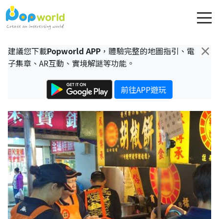
×
建議您下載
Popworld APP
，體驗完整的地圖指引、電
子集章、AR互動、實境解謎等功能。
前往APP遊玩