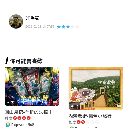
許為斌
★★★★★
2022-01-23 18:07:58
你可能會喜歡
APP
APP
圓山月夜-羊群的失控｜圓山飯店 ARG實境解謎遊戲
內灣老街-懷舊小旅行｜新竹老街城市解謎
難度
難度
Popworld原創