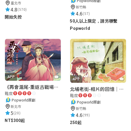
Popworld原創
臺北市
新竹縣
4.8
(570)
4.6
(57)
開始失控
50人以上限定，請另聯繫
Popworld
APP
APP
《再會滬尾-重返古戰場》｜淡水老街實境遊戲｜實體遊戲盒
北埔老街-相片的回憶｜新竹老街城市解謎
難度
難度
Popworld原創
Popworld原創
新北市
新竹縣
5
(20)
4.6
(99)
NT$300起
250起