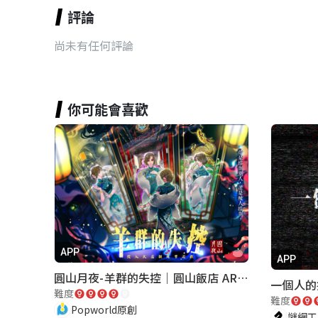
評論
尚未有任何評論
你可能會喜歡
APP
APP
圓山月夜-羊群的失控｜圓山飯店 ARG實境解謎遊戲
一個人的
難度
難度
Popworld原創
謎網工作