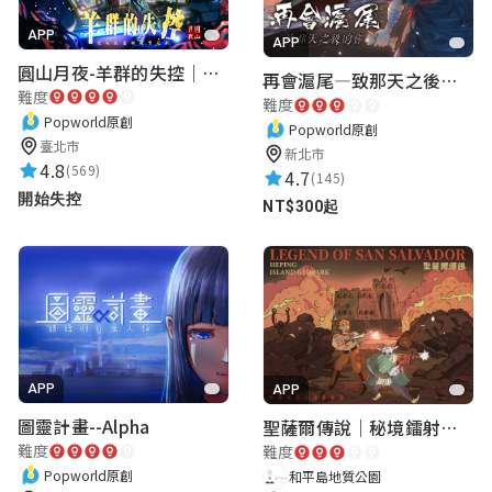
APP
APP
圓山月夜-羊群的失控｜圓山飯店 ARG實境解謎遊戲
再會滬尾—致那天之後的你｜淡水老街實境遊戲｜實體遊戲盒
難度
難度
Popworld原創
Popworld原創
臺北市
新北市
4.8
(569)
4.7
(145)
開始失控
NT$300起
APP
APP
圖靈計畫--Alpha
聖薩爾傳說｜秘境鐳射激戰
難度
難度
Popworld原創
和平島地質公園