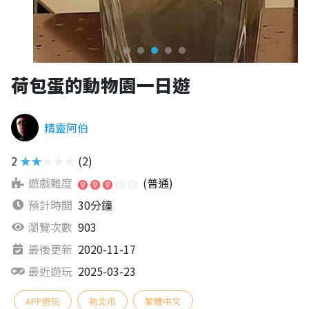
荷包蛋的動物園一日遊
精靈阿伯
2
★★★★★
(2)
遊戲難度
(普通)
預計時間
30分鐘
瀏覽次數
903
最後更新
2020-11-17
最近遊玩
2025-03-23
APP遊玩
新北市
繁體中文