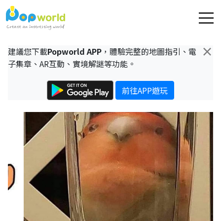
×
建議您下載
Popworld APP
，體驗完整的地圖指引、電
子集章、AR互動、實境解謎等功能。
前往APP遊玩