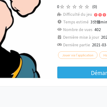
0
★★★★★
(0)
Difficulté du jeu
Temps estimé
3分鐘minu
Nombre de vues
402
Dernière mise à jour
202
Dernière partie
2021-03
Jouer via l'application
Hs
Démarr