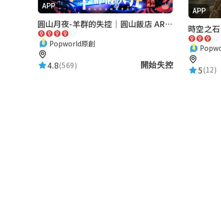
APP
APP
圓山月夜-羊群的失控｜圓山飯店 ARG實境解謎遊戲
時空之石
Popworld原創
Popw
4.8
(569)
開始失控
5
(12)