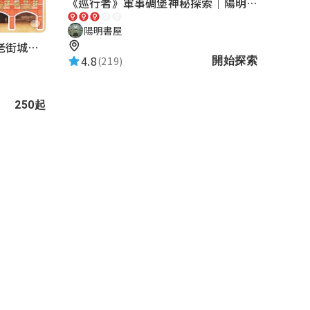
《巡行者》軍事碉堡神秘探索｜陽明書屋實境遊戲
陽明書屋
湖口老街-重返夢想街｜新竹老街城市解謎
4.8
(219)
開始探索
250起