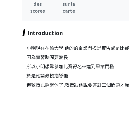
des
sur la
scores
carte
Introduction
小明現在在讀大學.他的的畢業門檻是實習或是比
因為實習時間要較長
所以小明想靠參加比賽得名來達到畢業門檻
於是他請教授指導他
但教授已經退休了,教授跟他說要答對三個問題才