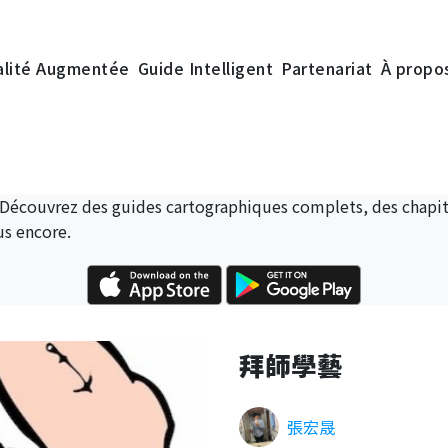
alité Augmentée
Guide Intelligent
Partenariat
À propo
 Découvrez des guides cartographiques complets, des chapitr
us encore.
拜師學藝
張宏晟