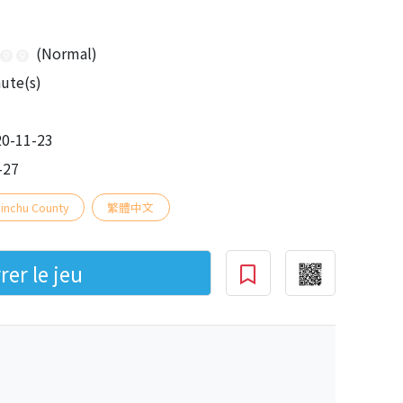
(Normal)
te(s)
0-11-23
-27
inchu County
繁體中文
er le jeu