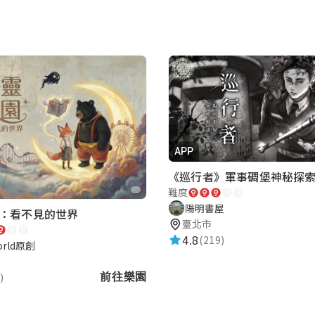
APP
難度
陽明書屋
：看不見的世界
臺北市
4.8
(219)
orld原創
)
前往樂園