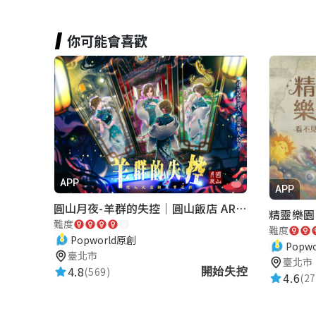
你可能會喜歡
APP
APP
圓山月夜-羊群的失控｜圓山飯店 ARG實境解謎遊戲
精靈樂園
難度
難度
Popworld原創
Popw
臺北市
臺北市
4.8
(569)
開始失控
4.6
(27