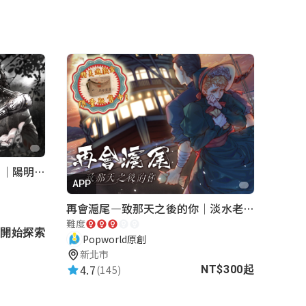
《巡行者》軍事碉堡神秘探索｜陽明書屋實境遊戲
APP
再會滬尾—致那天之後的你｜淡水老街實境遊戲｜實體遊戲盒
難度
開始探索
Popworld原創
新北市
4.7
(145)
NT$300起