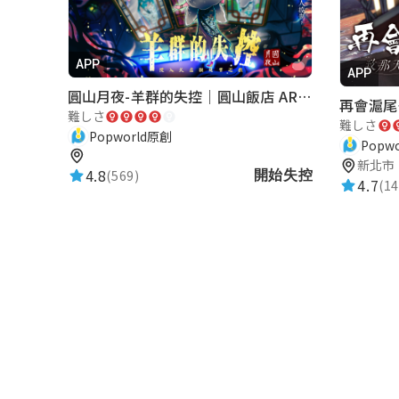
APP
APP
圓山月夜-羊群的失控｜圓山飯店 ARG實境解謎遊戲
難しさ
難しさ
Popworld原創
Popw
新北市
4.8
(569)
開始失控
4.7
(14