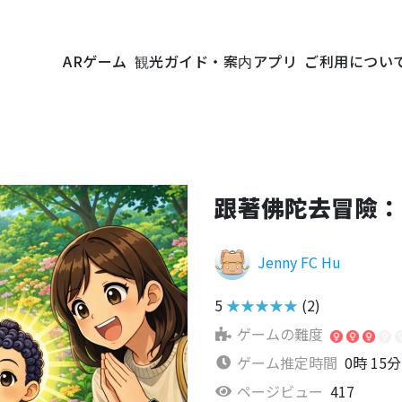
ARゲーム
観光ガイド・案内アプリ
ご利用につい
跟著佛陀去冒險：
Jenny FC Hu
5
★★★★★
(2)
ゲームの難度
ゲーム推定時間
0時 15分
ページビュー
417