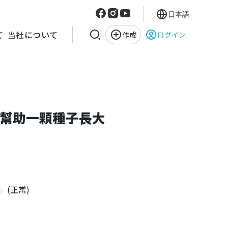
日本語
て
当社について
作成
ログイン
幫助一顆種子長大
(正常)