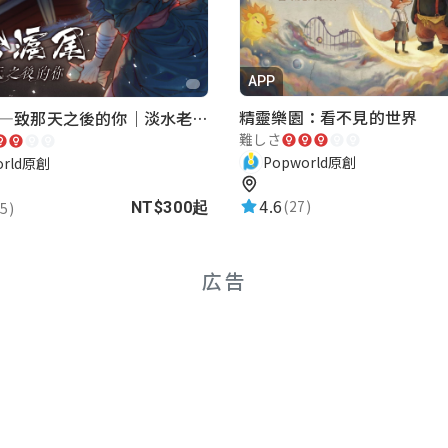
APP
精靈樂園：看不見的世界
再會滬尾—致那天之後的你｜淡水老街實境遊戲｜實體遊戲盒
難しさ
Popworld原創
orld原創
4.6
(27)
5)
NT$300起
広告