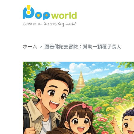
ホーム
跟著佛陀去冒險：幫助一顆種子長大