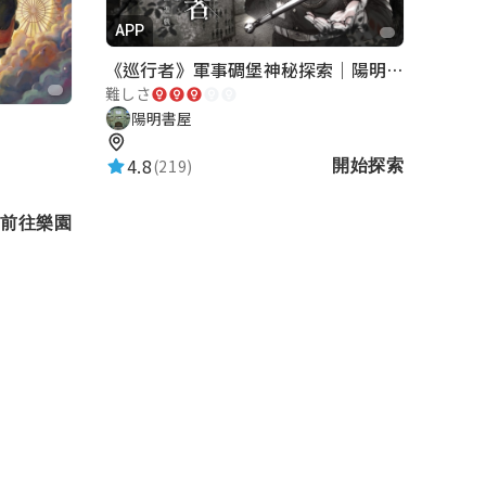
APP
《巡行者》軍事碉堡神秘探索｜陽明書屋實境遊戲
難しさ
陽明書屋
4.8
(219)
開始探索
前往樂園