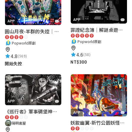
APP
APP
罪證紀念簿｜解謎桌遊｜警匪偵訊｜室內遊戲
圓山月夜-羊群的失控｜圓山飯店 ARG實境解謎遊戲
Popworld原創
Popworld原創
4.6
(58)
4.8
(569)
NT$300
開始失控
APP
《巡行者》軍事碉堡神秘探索｜陽明書屋實境遊戲
APP
妖妝幽翼-新竹公園妖怪懸疑事件
陽明書屋