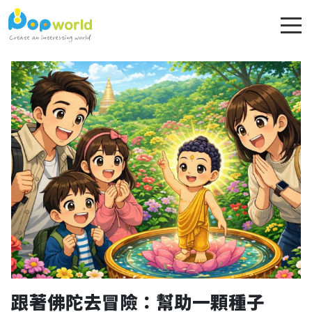
跟著佛陀去冒險：幫助一顆種子