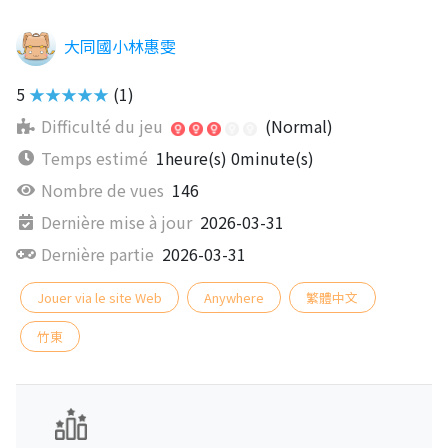
大同國小林惠雯
5
★★★★★
(1)
Difficulté du jeu
(Normal)
Temps estimé
1heure(s) 0minute(s)
Nombre de vues
146
Dernière mise à jour
2026-03-31
Dernière partie
2026-03-31
Jouer via le site Web
Anywhere
繁體中文
竹東