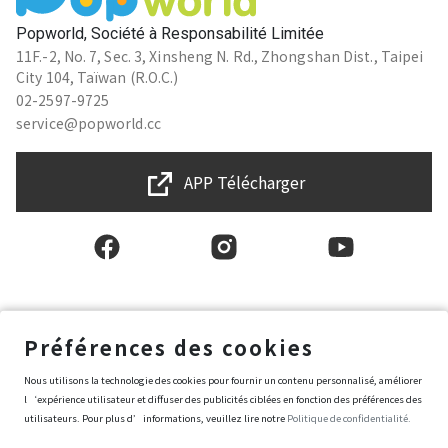
Popworld, Société à Responsabilité Limitée
11F.-2, No. 7, Sec. 3, Xinsheng N. Rd., Zhongshan Dist., Taipei
City 104, Taïwan (R.O.C.)
02-2597-9725
service@popworld.cc
APP Télécharger
Français
Préférences des cookies
Nous utilisons la technologie des cookies pour fournir un contenu personnalisé, améliorer
Conditions générales d'utilisation
l‘expérience utilisateur et diffuser des publicités ciblées en fonction des préférences des
Politique de protection des données et de la vie privée
utilisateurs. Pour plus d’informations, veuillez lire notre
Politique de confidentialité.
Politique de sécurité de l’information
Conditions d’achat de Popworld