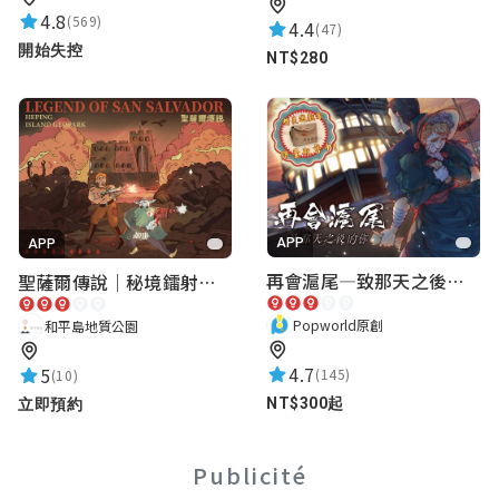
4.8
(569)
4.4
(47)
開始失控
NT$280
APP
APP
再會滬尾—致那天之後的你｜淡水老街實境遊戲｜實體遊戲盒
聖薩爾傳說｜秘境鐳射激戰
Popworld原創
和平島地質公園
4.7
5
(145)
(10)
NT$300起
立即預約
Publicité