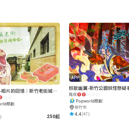
APP
妖妝幽翼-新竹公園妖怪懸疑
北埔老街-相片的回憶｜新竹老街城市解謎
難度
Popworld原創
orld原創
新竹市
4.4
(47)
)
250起