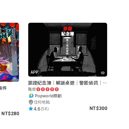
APP
罪證紀念簿｜解謎桌遊｜警匪偵訊｜室內遊戲
事件
難度
Popworld原創
任何地點
4.6
(58)
NT$300
NT$280