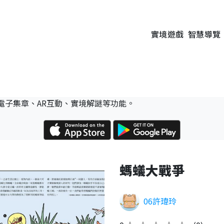
實境遊戲
智慧導覽
電子集章、AR互動、實境解謎等功能。
螞蟻大戰爭
06許瑋玲