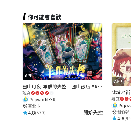
你可能會喜歡
APP
APP
圓山月夜-羊群的失控｜圓山飯店 ARG實境解謎遊戲
難度
難度
Popworld原創
Popw
臺北市
新竹縣
4.8
(570)
開始失控
4.6
(99