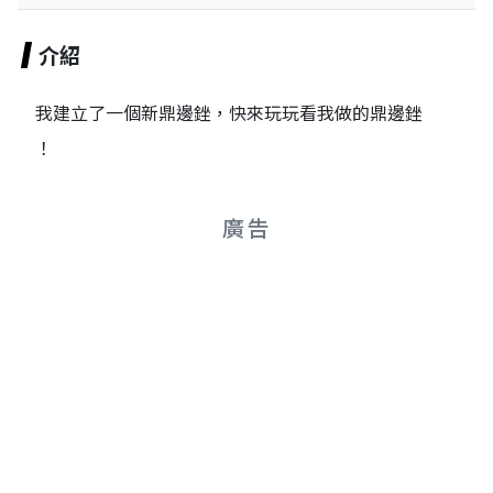
介紹
我建立了一個新鼎邊銼，快來玩玩看我做的鼎邊銼
！
廣告