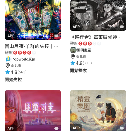
APP
《巡行者》軍事碉堡神秘探索｜陽明書屋實境遊戲
APP
難度
圓山月夜-羊群的失控｜圓山飯店 ARG實境解謎遊戲
陽明書屋
難度
臺北市
Popworld原創
4.8
(219)
臺北市
開始探索
4.8
(569)
開始失控
APP
APP