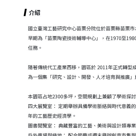
介紹
國立臺灣工藝研究中心苗栗分院位於苗栗縣苗栗市
早期為「苗栗陶瓷技術輔導中心」，在1970至1
任務。
隨著傳統代工產業西移，園區於 2011年正式轉
為一個集「研究、設計、開發、人才培育與推廣」
本園區占地2300多坪，空間規劃上兼顧了學術探
四大展覽室： 定期舉辦具備學術脈絡與時代意義
年的工藝歷史經濟學。
圖書閱覽室： 典藏豐富的工藝、美術與設計類專
戶外廣場與綠地： 配合節慶或週末舉辦創意市集