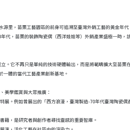
水源里，苗栗工藝園區的前身可追溯至臺灣外銷工藝的黃金年代
980年代，苗栗的裝飾陶瓷偶（西洋娃娃等）外銷產業盛極一時
型成立。它不再只是單純的技術硬體輸出，而是將範疇擴大至苗栗
於一體的當代工藝產業創新基地。
討、美學鑑賞與大眾推廣：
的特展。例如曾展出的「西方浪漫，臺灣製造-70年代臺灣陶瓷
業書籍，是研究者與創作者尋找靈感的重要智庫。
與展演，活化工藝在社區中的渲染力。