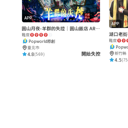
APP
APP
圓山月夜-羊群的失控｜圓山飯店 ARG實境解謎遊戲
難度
難度
Popworld原創
Popw
臺北市
新竹縣
4.8
(569)
開始失控
4.5
(75