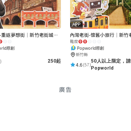
APP
湖口老街-重返夢想街｜新竹老街城市解謎
難度
orld原創
Popworld原創
新竹縣
)
250起
50人以上限定，
4.6
(57)
Popworld
廣告