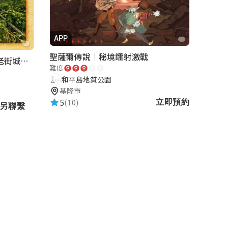
APP
聖薩爾傳說｜秘境鐳射激戰
內灣老街-懷舊小旅行｜新竹老街城市解謎
難度
和平島地質公園
基隆市
5
(10)
立即預約
請另聯繫