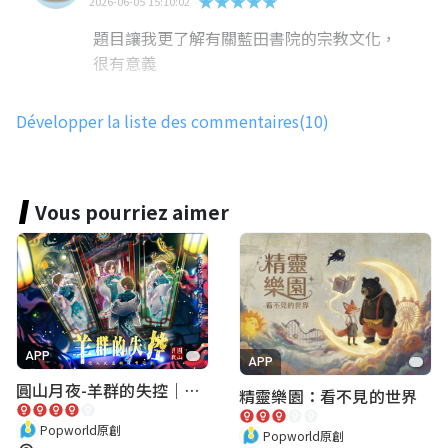
★★★★★
2026-06-05 15:10:02
題目讓我更了解有關藍田書院的宗教文化，
很有意義
Développer la liste des commentaires(10)
410113洪祥鈞
★★★★★
2026-06-05 15:09:32
題目讓我更了解孔子的相關知識
Vous pourriez aimer
310507林怡欣
★★★★★
2026-06-05 12:03:10
路線規劃的很順，完美結合藍田書院的歷
APP
APP
史，遊玩體驗滿分💯
圓山月夜-羊群的失控｜圓山飯店 ARG實境解謎遊戲
精靈樂園：看不見的世界
Popworld原創
Popworld原創