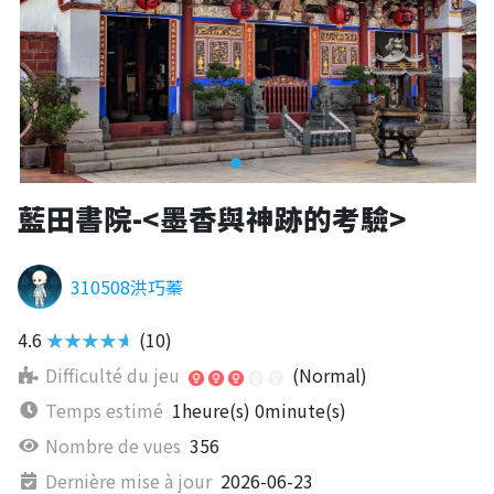
藍田書院-<墨香與神跡的考驗>
310508洪巧蓁
4.6
★★★★★
(10)
Difficulté du jeu
(Normal)
Temps estimé
1heure(s) 0minute(s)
Nombre de vues
356
Dernière mise à jour
2026-06-23