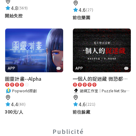
310530羅幼倢
4.8
(569)
★★★★★
4.6
(27)
2026-06-05 12:01:48
開始失控
前往樂園
遊戲內容豐富，超級好玩，大家趕快來玩
喔！！！
東邊山丘的雪堂
世界的開拓者
★★★★★
2026-06-26 15:38:32
APP
APP
圖靈計畫--Alpha
一個人的捉迷藏 微恐都市傳說
跟著線索可以探索藍田書院各個角落
Popworld原創
謎網工作室｜Puzzle Net Studio
410106李芝綺
4.4
4.6
(60)
(221)
★★★★★
2026-06-05 15:10:59
300元/人
前往躲藏
第一關的提示給的很清楚，讓我更了解藍田
書院的宗教文化讓我吸收許多歷史知識
Publicité