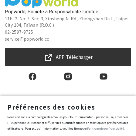
Popworld, Société à Responsabilité Limitée
11F.-2, No. 7, Sec. 3, Xinsheng N. Rd., Zhongshan Dist., Taipei
City 104, Taïwan (R.O.C.)
02-2597-9725
service@popworld.cc
APP Télécharger
Français
Préférences des cookies
Nous utilisons la technologie des cookies pour fournir un contenu personnalisé, améliorer
Conditions générales d'utilisation
l‘expérience utilisateur et diffuser des publicités ciblées en fonction des préférences des
Politique de protection des données et de la vie privée
utilisateurs. Pour plus d’informations, veuillez lire notre
Politique de confidentialité.
Politique de sécurité de l’information