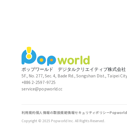
410106李芝綺
★★★★★
2026-06-05 15:10:59
第一關的提示給的很清楚，讓我更了解藍
310509張盈芳
★★★★★
2026-06-05 11:49:29
遊戲路線設計流暢 👍
ポップワールド デジタルクリエイティブ株式会社
5F., No. 277, Sec. 4, Bade Rd., Songshan Dist., Taipei Cit
+886 2-2597-9725
service@popworld.cc
310525蔡育晏
★★★★★
2026-06-05 11:41:44
利用規約
個人情報の取扱規範
情報セキュリティポリシー
Popwo
Copyright © 2025 Popworld Inc. All Rights Reserved.
310515陳欣辰