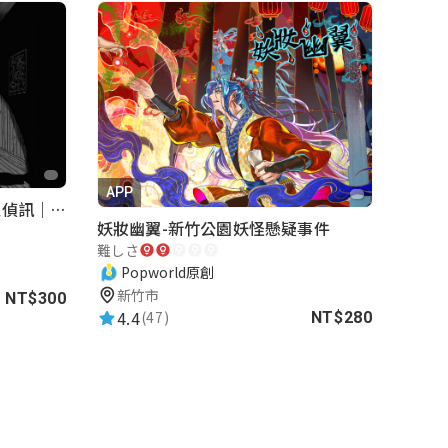
APP
罪證紀念簿｜解謎桌遊｜警匪偵訊｜室內遊戲
妖妝幽翼-新竹公園妖怪懸疑事件
難しさ
Popworld原創
新竹市
NT$300
4.4
(47)
NT$280