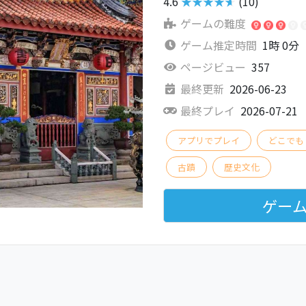
4.6
★★★★★
(10)
ゲームの難度
ゲーム推定時間
1時 0分
ページビュー
357
最終更新
2026-06-23
最終プレイ
2026-07-21
アプリでプレイ
どこでも
古蹟
歷史文化
ゲー