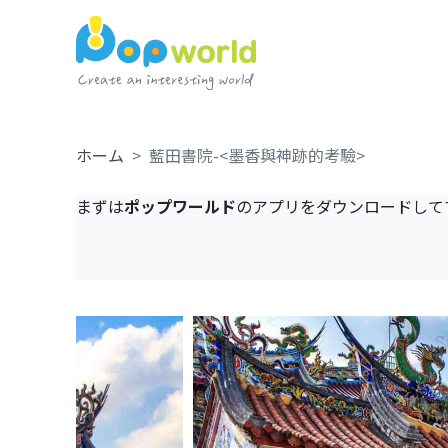
ホーム
藍田書院-<墨香與神跡的考驗>
まずは
ポップワールド
のアプリをダウンロードして