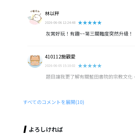
林以秤
★★★★★
2026-06-06 12:24:48
灰常好玩！有趣~~第三關難度突然升級！
410112施觀愛
★★★★★
2026-06-05 15:10:02
題目讓我更了解有關藍田書院的宗教文化
410113洪祥鈞
すべてのコメントを展開(10)
★★★★★
2026-06-05 15:09:32
題目讓我更了解孔子的相關知識
よろしければ