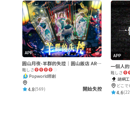
310507林怡欣
★★★★★
2026-06-05 12:03:10
路線規劃的很順，完美結合藍田書院的歷史
310530羅幼倢
APP
APP
★★★★★
2026-06-05 12:01:48
圓山月夜-羊群的失控｜圓山飯店 ARG實境解謎遊戲
一個人的
遊戲內容豐富，超級好玩，大家趕快來玩
難しさ
難しさ
Popworld原創
謎網工作
どこで
4.8
(569)
開始失控
東邊山丘的雪堂
4.6
(22
世界的開拓者
★★★★★
2026-06-26 15:38:32
跟著線索可以探索藍田書院各個角落