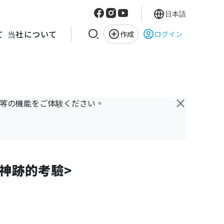
日本語
て
当社について
作成
ログイン
×
き等の機能をご体験ください。
與神跡的考驗>