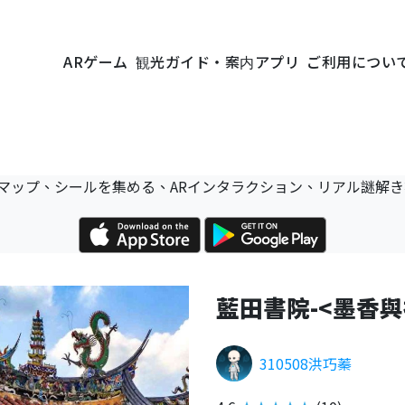
ARゲーム
観光ガイド・案内アプリ
ご利用につい
マップ、シールを集める、ARインタラクション、リアル謎解
藍田書院-<墨香
310508洪巧蓁