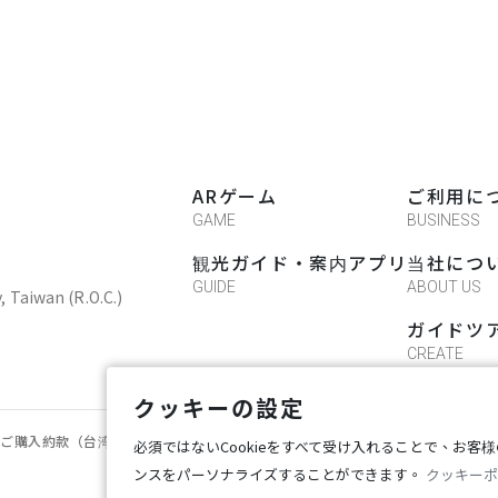
田書院的宗教文化讓我吸收許多歷史知識
ARゲーム
ご利用に
GAME
BUSINESS
観光ガイド・案内アプリ
当社につ
GUIDE
ABOUT US
y, Taiwan (R.O.C.)
ガイドツ
CREATE
クッキーの設定
rldご購入約款（台湾）
Cookie設定
必須ではないCookieをすべて受け入れることで、お客
ンスをパーソナライズすることができます。
クッキーポ