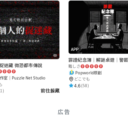
，遊玩體驗滿分💯
APP
捉迷藏 微恐都市傳說
難しさ
喔！！！
Popworld原創
室｜Puzzle Net Studio
どこでも
も
4.6
(58)
1)
前往躲藏
広告