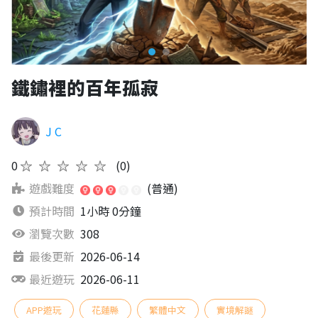
鐵鏽裡的百年孤寂
J C
0
★★★★★
(0)
遊戲難度
(普通)
預計時間
1小時 0分鐘
瀏覽次數
308
最後更新
2026-06-14
最近遊玩
2026-06-11
APP遊玩
花蓮縣
繁體中文
實境解謎