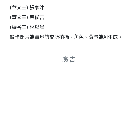
(華文三) 張家津
(華文三) 蔡俊吉
(縱谷三) 林以晨
關卡圖片為實地訪查所拍攝、角色、背景為AI生成。
廣告