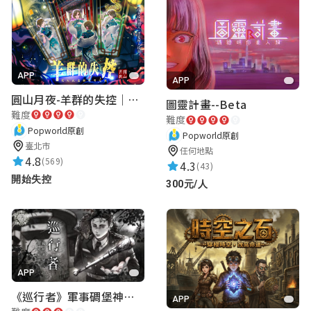
APP
APP
圓山月夜-羊群的失控｜圓山飯店 ARG實境解謎遊戲
圖靈計畫--Beta
難度
難度
Popworld原創
Popworld原創
臺北市
任何地點
4.8
(569)
4.3
(43)
開始失控
300元/人
APP
《巡行者》軍事碉堡神秘探索｜陽明書屋實境遊戲
APP