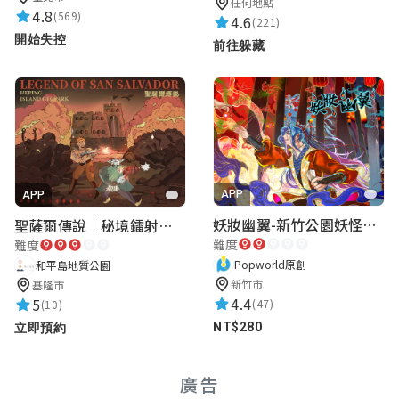
任何地點
4.8
(569)
4.6
(221)
開始失控
前往躲藏
APP
APP
妖妝幽翼-新竹公園妖怪懸疑事件
聖薩爾傳說｜秘境鐳射激戰
難度
難度
Popworld原創
和平島地質公園
新竹市
基隆市
4.4
5
(47)
(10)
NT$280
立即預約
廣告