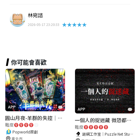
林宛諮
★★★★★
2026-05-17 23:20:33
你可能會喜歡
APP
APP
圓山月夜-羊群的失控｜圓山飯店 ARG實境解謎遊戲
一個人的捉迷藏 微恐都市傳說
難度
難度
Popworld原創
謎網工作室｜Puzzle Net Studio
臺北市