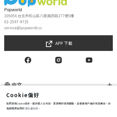
Popworld
105056 台北市松山區八德路四段277號5樓
02-2597-9725
service@popworld.cc
APP 下載
中文
Cookie偏好
使用者授權合約
我們使用Cookie技術，提供個人化內容、更順暢的使用體驗，並根據用戶偏好投放廣告。詳
隱私權保護政策
資訊安全政策
情請閱讀我們的
隱私權政策。
購買條款
Cookie 偏好設定