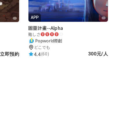
APP
圖靈計畫--Alpha
難しさ
Popworld原創
どこでも
4.4
(60)
300元/人
立即預約