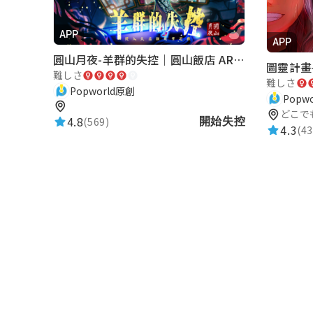
還不錯玩
APP
APP
呂鈁宜
圓山月夜-羊群的失控｜圓山飯店 ARG實境解謎遊戲
圖靈計畫-
難しさ
★★★★★
2026-05-15 15:12:40
難しさ
Popworld原創
Popw
很棒
どこで
4.8
(569)
開始失控
4.3
(43
林莉瑩
★★★★★
2026-05-15 15:23:29
楊傳寶
★★★★★
2026-05-15 15:22:55