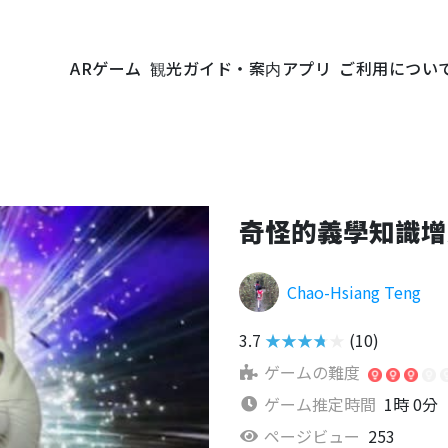
ARゲーム
観光ガイド・案内アプリ
ご利用につい
奇怪的義學知識增
Chao-Hsiang Teng
3.7
★★★★★
(10)
ゲームの難度
ゲーム推定時間
1時 0分
ページビュー
253