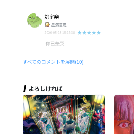
姚宇樂
星滿意足
★★★★★
2026-05-15 15:18:38
你已急哭
すべてのコメントを展開(10)
陳冠丞
★★★★★
2026-05-15 15:13:32
普普
よろしければ
熊宥晴
★★★★★
2026-05-15 15:07:19
好喔