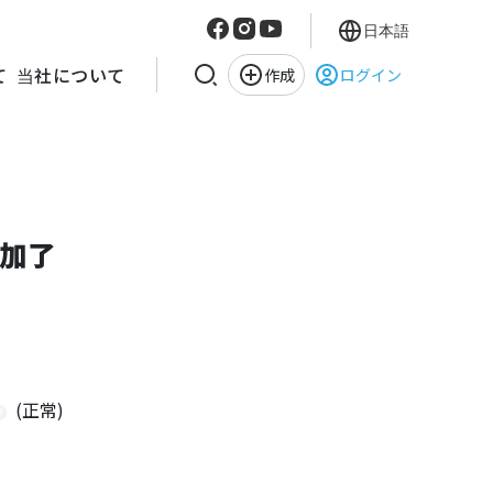
日本語
て
当社について
作成
ログイン
加了
(正常)