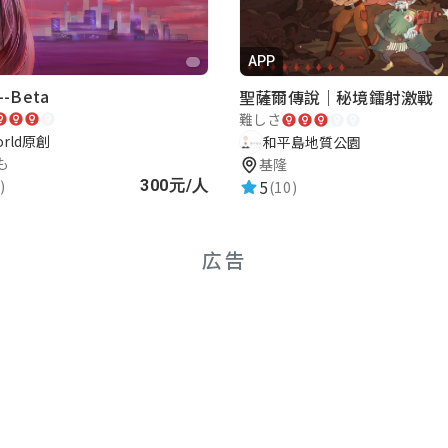
APP
-Beta
聖薩爾傳說｜秘境鐳射激戰
難しさ
orld原創
和平島地質公園
も
基隆
5
)
300元/人
(10)
広告