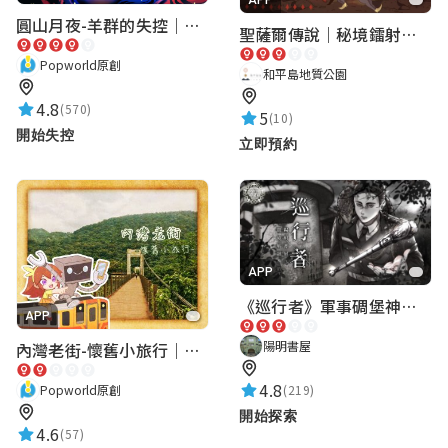
圓山月夜-羊群的失控｜圓山飯店 ARG實境解謎遊戲
聖薩爾傳說｜秘境鐳射激戰
呂鈁宜
★★★★★
Popworld原創
2026-05-29 15:40:44
和平島地質公園
4.8
(570)
5
(10)
開始失控
立即預約
楊傳寶
★★★★★
2026-05-29 15:31:37
人上人
APP
《巡行者》軍事碉堡神秘探索｜陽明書屋實境遊戲
APP
陽明書屋
內灣老街-懷舊小旅行｜新竹老街城市解謎
4.8
(219)
Popworld原創
開始探索
4.6
(57)