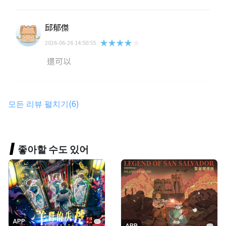
邱郁傑
★★★★★
2026-06-26 14:50:55
還可以
黃丞宇
모든 리뷰 펼치기(6)
★★★★★
2026-06-26 14:56:58
還行
좋아할 수도 있어
張心澄
★★★★★
2026-06-26 14:52:14
67
APP
APP