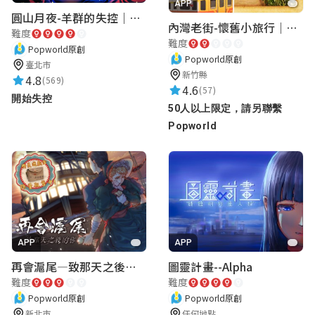
APP
圓山月夜-羊群的失控｜圓山飯店 ARG實境解謎遊戲
黃丞宇
內灣老街-懷舊小旅行｜新竹老街城市解謎
難度
★★★★★
2026-06-26 14:46:21
難度
Popworld原創
Popworld原創
臺北市
非常無敵普通
新竹縣
4.8
(569)
4.6
(57)
開始失控
50人以上限定，請另聯繫
黃昌懋
Popworld
★★★★★
2026-05-29 15:41:54
木矛木心
呂鈁宜
★★★★★
2026-05-29 15:37:07
APP
APP
再會滬尾—致那天之後的你｜淡水老街實境遊戲｜實體遊戲盒
圖靈計畫--Alpha
難度
難度
Popworld原創
Popworld原創
邱郁傑
新北市
任何地點