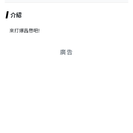
介紹
來打爆昌懋吧!
廣告