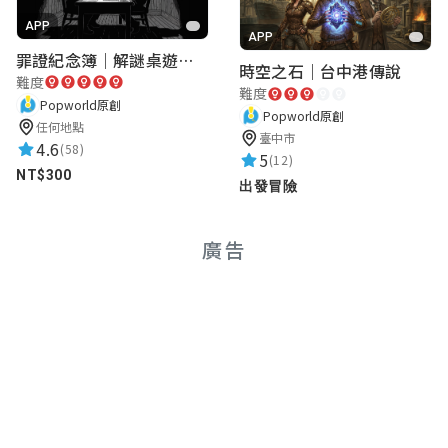
APP
APP
罪證紀念簿｜解謎桌遊｜警匪偵訊｜室內遊戲
時空之石｜台中港傳說
難度
難度
Popworld原創
Popworld原創
任何地點
臺中市
4.6
(58)
5
(12)
NT$300
出發冒險
廣告