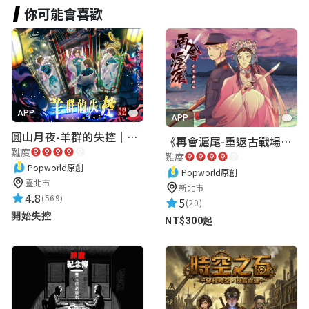
你可能會喜歡
APP
APP
圓山月夜-羊群的失控｜圓山飯店 ARG實境解謎遊戲
《再會滬尾-重返古戰場》｜淡水老街實境遊戲｜實體遊戲盒
難度
難度
Popworld原創
Popworld原創
臺北市
新北市
4.8
(569)
5
(20)
開始失控
NT$300起