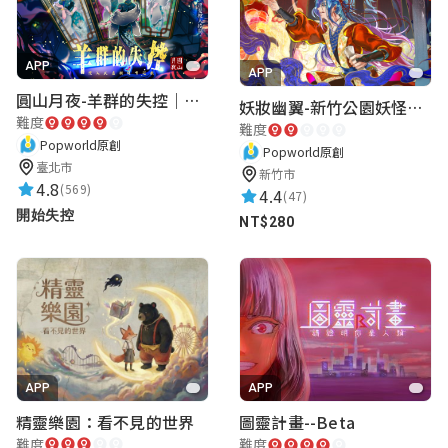
APP
APP
圓山月夜-羊群的失控｜圓山飯店 ARG實境解謎遊戲
妖妝幽翼-新竹公園妖怪懸疑事件
難度
難度
Popworld原創
Popworld原創
臺北市
新竹市
4.8
(569)
4.4
(47)
開始失控
NT$280
APP
APP
精靈樂園：看不見的世界
圖靈計畫--Beta
難度
難度