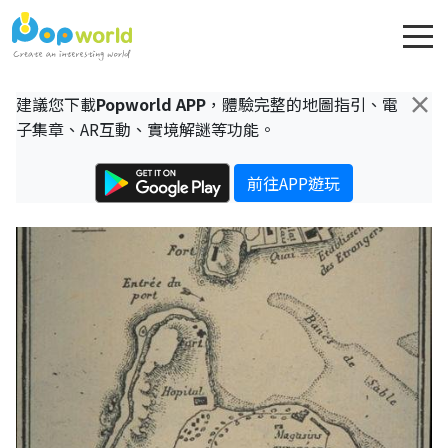
×
建議您下載
Popworld APP
，體驗完整的地圖指引、電
子集章、AR互動、實境解謎等功能。
前往APP遊玩