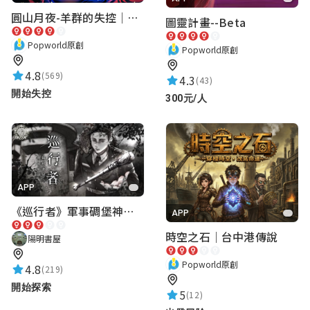
圓山月夜-羊群的失控｜圓山飯店 ARG實境解謎遊戲
圖靈計畫--Beta
黃丞宇
★★★★★
Popworld原創
2026-06-26 15:06:16
Popworld原創
非常好
4.8
(569)
4.3
(43)
開始失控
300元/人
王劭帆
★★★★★
2026-06-26 14:53:55
很棒
APP
《巡行者》軍事碉堡神秘探索｜陽明書屋實境遊戲
APP
茹冠源
時空之石｜台中港傳說
陽明書屋
★★★★★
2026-06-26 15:10:39
Popworld原創
4.8
拉完了
(219)
開始探索
5
(12)