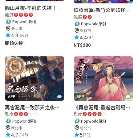
圓山月夜-羊群的失控｜圓山飯店 ARG實境解謎遊戲
妖妝幽翼-新竹公園妖怪懸疑事件
黃丞宇
難度
難度
★★★★★
2026-06-26 15:06:16
Popworld原創
Popworld原創
臺北市
非常好
新竹市
4.8
(569)
4.4
(47)
開始失控
NT$280
王劭帆
★★★★★
2026-06-26 14:53:55
很棒
APP
APP
茹冠源
再會滬尾—致那天之後的你｜淡水老街實境遊戲｜實體遊戲盒
《再會滬尾-重返古戰場》｜淡水老街實境遊戲｜實體遊戲盒
★★★★★
2026-06-26 15:10:39
難度
難度
拉完了
Popworld原創
Popworld原創
新北市
新北市
4.7
5
(145)
(20)