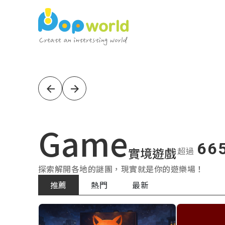
Popworld
最
大
Game
66
實
實境遊戲
超過
探索解開各地的謎團，現實就是你的遊樂場！
境
推薦
熱門
最新
遊