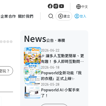
中文
企業合作
關於我們
建立
登入
News
公告．專欄
2026-06-22
🎉 讓多人互動更簡單、更
有趣！ 多人即時互動問答
平台PopChoo 正式上線
2026-06-18
麼玩？
啦！
Popworld全新功能「我
的衣櫃」正式上線✨
2026-05-28
Popworld AI 小幫手來
了！