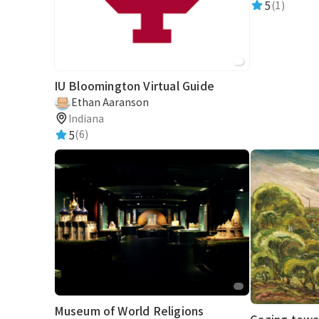
5
(1)
IU Bloomington Virtual Guide
Ethan Aaranson
Indiana
5
(6)
Museum of World Religions
Gazing towa