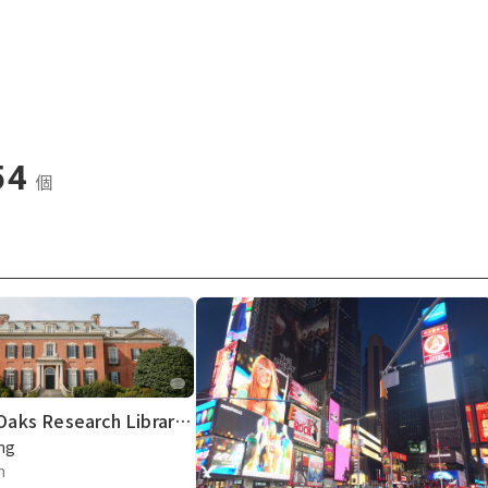
54
個
Dumbarton Oaks Research Library and Collections
ng
n