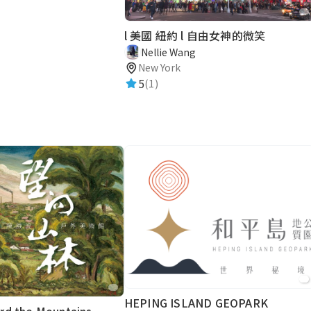
l 美國 紐約 l 自由女神的微笑
Nellie Wang
New York
5
(1)
HEPING ISLAND GEOPARK
rd the Mountains