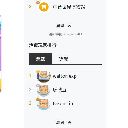
中台世界博物館
3
陽明書屋
展開
YU KI
更新時間
2026-08-03
蹦 來個蹦蹦 蹦 來個蹦
活躍玩家排行
林小宇
遊戲
導覽
謎網工作室｜Puzzle Net Studio
084
walton exp
1
腦洞大開
呂名蕎
廖政亘
2
嘻嘻哈哈小隊
Eason Lin
3
沙發上的名偵探
0822🫥
展開