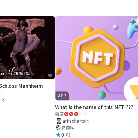
 Schloss Mannheim
APP
ng
What is the name of this NFT ???
難度
arin chartsiri
安南區
0
(0)