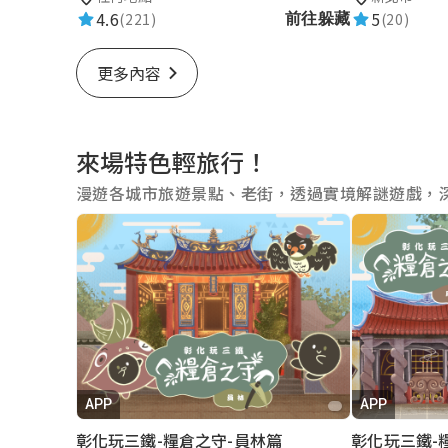
4.6
5
(221)
(20)
前往躲藏
更多內容
來場特色輕旅行！
漫遊各城市旅遊景點、老街，透過實境解謎遊戲，
APP
APP
彰化玩三鐵-糧倉之守-員林篇
彰化玩三鐵-