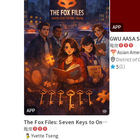
戲
&
APP
智
GWU AASA S
難度
慧
Asian Amer
District of
導
5
(1)
覽
平
APP
台
The Fox Files: Seven Keys to One Truth
難度
x
Yvette Tseng