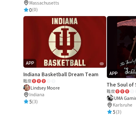
Massachusetts
AR
0
(0)
x
LBS
應
APP
用
Indiana Basketball Dream Team
APP
難度
The Soul of
Lindsey Moore
難度
Indiana
UMA Gami
5
(3)
Karlsruhe
5
(3)