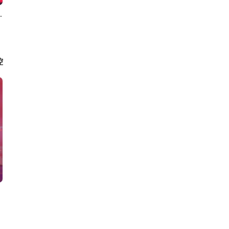
RG實境解謎遊戲
控