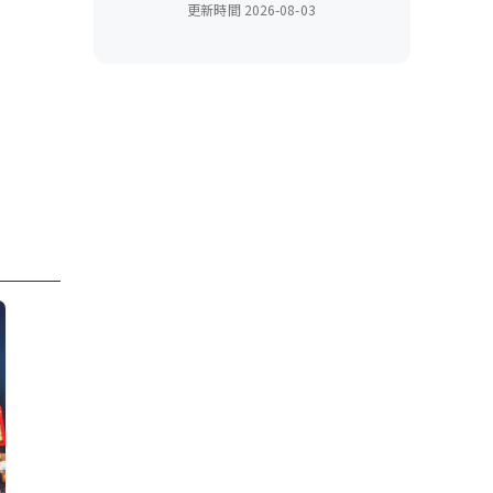
n n
更新時間
2026-08-03
tyu***
豪
stephen hsieh
Vais Cheng
陳舒敏
羊群的引領者