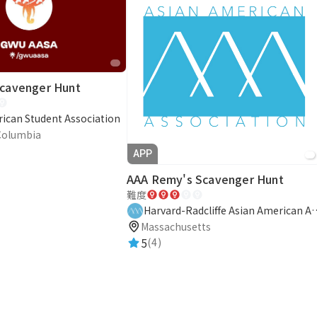
cavenger Hunt
ican Student Association
 Columbia
APP
AAA Remy's Scavenger Hunt
難度
Harvard-Radcliffe Asian A
Massachusetts
5
(4)