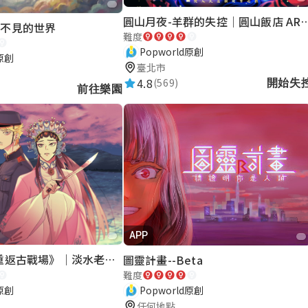
圓山月夜-羊群的失控｜圓山飯店 A
看不見的世界
難度
Popworld原創
d原創
臺北市
4.8
(569)
開始失
前往樂園
APP
《再會滬尾-重返古戰場》｜淡水老街實境遊戲｜實體遊戲盒
圖靈計畫--Beta
難度
d原創
Popworld原創
任何地點