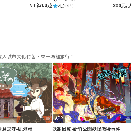
4.3
(43)
NT$300起
300元/
深入城市文化特色，來一場輕旅行！
APP
糧倉之守-鹿港篇
妖妝幽翼-新竹公園妖怪懸疑事件