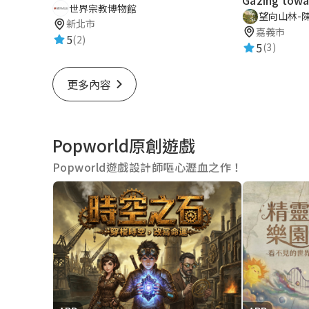
世界宗教博物館
望向山林-
新北市
嘉義市
5
(2)
5
(3)
更多內容
Popworld原創遊戲
Popworld遊戲設計師嘔心瀝血之作！