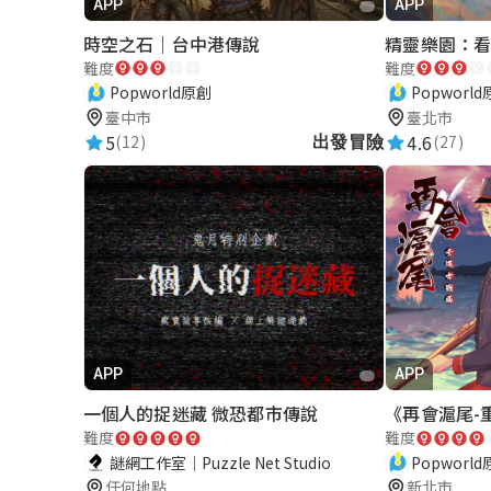
APP
APP
精靈樂園：
時空之石｜台中港傳說
難度
難度
Popworl
Popworld原創
臺北市
臺中市
4.6
5
(27)
(12)
出發冒險
APP
APP
一個人的捉迷藏 微恐都市傳說
難度
難度
謎網工作室｜Puzzle Net Studio
Popworl
任何地點
新北市